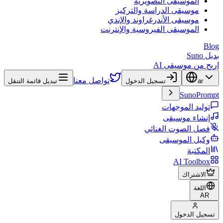
الموسيقى التصويرية
موسيقى الدراسة والتركيز
موسيقى الأندرغراوند والإندي
الموسيقى الفيروسية والإنترنت
Blog
بديل Suno
اربح من موسيقى AI
تواصل معنا
ar
تسجيل الدخول
تبديل قائمة التنقل
SunoPrompt
توليد الموجهات
إنشاء موسيقى
فصل الصوت الغنائي
وكيل الموسيقى
المكتبة
AI Toolbox
الاشتراك
اللغة
AR
تسجيل الدخول