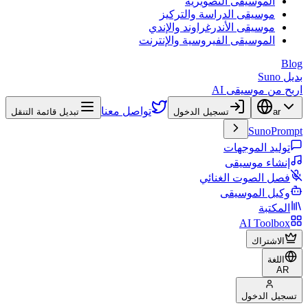
الموسيقى التصويرية
موسيقى الدراسة والتركيز
موسيقى الأندرغراوند والإندي
الموسيقى الفيروسية والإنترنت
Blog
بديل Suno
اربح من موسيقى AI
تواصل معنا
ar
تسجيل الدخول
تبديل قائمة التنقل
SunoPrompt
توليد الموجهات
إنشاء موسيقى
فصل الصوت الغنائي
وكيل الموسيقى
المكتبة
AI Toolbox
الاشتراك
اللغة
AR
تسجيل الدخول