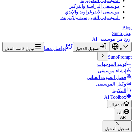
الموسيقى التصويرية
موسيقى الدراسة والتركيز
موسيقى الأندرغراوند والإندي
الموسيقى الفيروسية والإنترنت
Blog
بديل Suno
اربح من موسيقى AI
تواصل معنا
ar
تسجيل الدخول
تبديل قائمة التنقل
SunoPrompt
توليد الموجهات
إنشاء موسيقى
فصل الصوت الغنائي
وكيل الموسيقى
المكتبة
AI Toolbox
الاشتراك
اللغة
AR
تسجيل الدخول