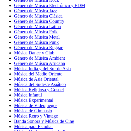
Género de Música Rock
Género de Música Electrónica y EDM
Género de Música Jazz
Género de Música Clásica
Género de Música Country
Género de Música Latina
Género de Música Folk
Género de Música Metal
Género de Música Punk
Género de Música Reggae
Música Dance y Club
Género de Música Ambient
Género de Música Africana
Música India y del Sur de Asia
Música del Medio Oriente
Música de Asia Oriental
Música del Sudeste Asiático
Música Religiosa y Gospel
Música Infantil
Música Experimental
Música de Videojuegos
Música de Gimnasio
Música Retro y Vintage
Banda Sonora y Música de Cine
Música para Estudiar