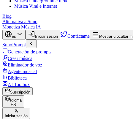
Música Underground e Indie
Música Viral e Internet
Blog
Alternativa a Suno
Monetiza Música IA
Contáctame
es
Iniciar sesión
Mostrar u ocultar 
SunoPrompt
Generación de prompts
Crear música
Eliminador de voz
Agente musical
Biblioteca
AI Toolbox
Suscripción
Idioma
ES
Iniciar sesión