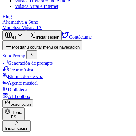
Música Underground e Indie
Música Viral e Internet
Blog
Alternativa a Suno
Monetiza Música IA
Contáctame
es
Iniciar sesión
Mostrar u ocultar menú de navegación
SunoPrompt
Generación de prompts
Crear música
Eliminador de voz
Agente musical
Biblioteca
AI Toolbox
Suscripción
Idioma
ES
Iniciar sesión