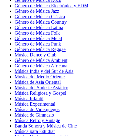
Género de Música Rock
Género de Música Electrónica y EDM
Género de Música Jazz
Género de Música Clásica
Género de Música Country
Género de Música Latina
Género de Música Folk
Género de Música Metal
Género de Música Punk
Género de Música Reggae
Música Dance y Club
Género de Música Ambient
Género de Música Africana
Música India y del Sur de Asia
Música del Medio Oriente
Música de Asia Oriental
Música del Sudeste Asiático
Música Religiosa y Gospel
Música Infantil
Música Experimental
Música de Videojuegos
Música de Gimnasio
Música Retro y Vintage
Banda Sonora y Música de Cine
Música para Estudiar