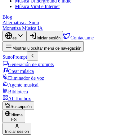
Música Underground e Indie
Música Viral e Internet
Blog
Alternativa a Suno
Monetiza Música IA
Contáctame
es
Iniciar sesión
Mostrar u ocultar menú de navegación
SunoPrompt
Generación de prompts
Crear música
Eliminador de voz
Agente musical
Biblioteca
AI Toolbox
Suscripción
Idioma
ES
Iniciar sesión