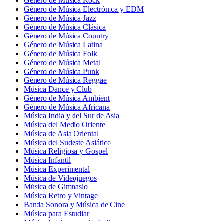
Género de Música Rock
Género de Música Electrónica y EDM
Género de Música Jazz
Género de Música Clásica
Género de Música Country
Género de Música Latina
Género de Música Folk
Género de Música Metal
Género de Música Punk
Género de Música Reggae
Música Dance y Club
Género de Música Ambient
Género de Música Africana
Música India y del Sur de Asia
Música del Medio Oriente
Música de Asia Oriental
Música del Sudeste Asiático
Música Religiosa y Gospel
Música Infantil
Música Experimental
Música de Videojuegos
Música de Gimnasio
Música Retro y Vintage
Banda Sonora y Música de Cine
Música para Estudiar