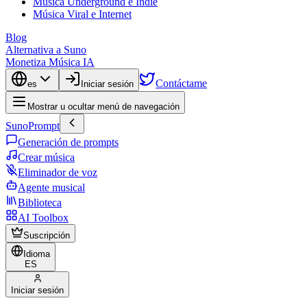
Música Underground e Indie
Música Viral e Internet
Blog
Alternativa a Suno
Monetiza Música IA
Contáctame
es
Iniciar sesión
Mostrar u ocultar menú de navegación
SunoPrompt
Generación de prompts
Crear música
Eliminador de voz
Agente musical
Biblioteca
AI Toolbox
Suscripción
Idioma
ES
Iniciar sesión