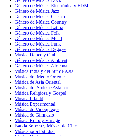
Género de Música Rock
Género de Música Electrónica y EDM
Género de Música Jazz
Género de Música Clásica
Género de Música Country
Género de Música Latina
Género de Música Folk
Género de Música Metal
Género de Música Punk
Género de Música Reggae
Música Dance y Club
Género de Música Ambient
Género de Música Africana
Música India y del Sur de Asia
Música del Medio Oriente
Música de Asia Oriental
Música del Sudeste Asiático
Música Religiosa y Gospel
Música Infantil
Música Experimental
Música de Videojuegos
Música de Gimnasio
Música Retro y Vintage
Banda Sonora y Música de Cine
Música para Estudiar