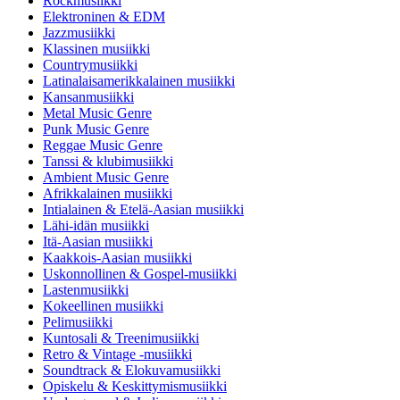
Rockmusiikki
Elektroninen & EDM
Jazzmusiikki
Klassinen musiikki
Countrymusiikki
Latinalaisamerikkalainen musiikki
Kansanmusiikki
Metal Music Genre
Punk Music Genre
Reggae Music Genre
Tanssi & klubimusiikki
Ambient Music Genre
Afrikkalainen musiikki
Intialainen & Etelä-Aasian musiikki
Lähi-idän musiikki
Itä-Aasian musiikki
Kaakkois-Aasian musiikki
Uskonnollinen & Gospel-musiikki
Lastenmusiikki
Kokeellinen musiikki
Pelimusiikki
Kuntosali & Treenimusiikki
Retro & Vintage -musiikki
Soundtrack & Elokuvamusiikki
Opiskelu & Keskittymismusiikki