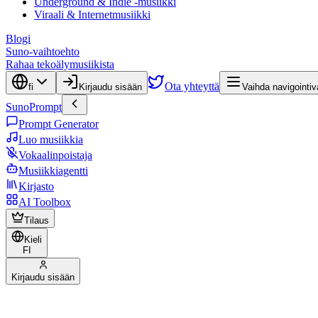
Underground & Indie -musiikki
Viraali & Internetmusiikki
Blogi
Suno-vaihtoehto
Rahaa tekoälymusiikista
Ota yhteyttä
fi
Kirjaudu sisään
Vaihda navigointiv
SunoPrompt
Prompt Generator
Luo musiikkia
Vokaalinpoistaja
Musiikkiagentti
Kirjasto
AI Toolbox
Tilaus
Kieli
FI
Kirjaudu sisään