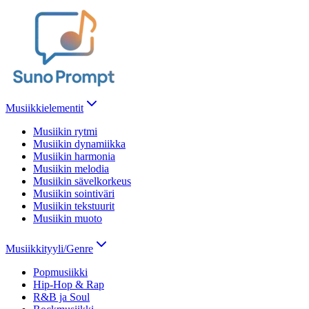
Musiikkielementit
Musiikin rytmi
Musiikin dynamiikka
Musiikin harmonia
Musiikin melodia
Musiikin sävelkorkeus
Musiikin sointiväri
Musiikin tekstuurit
Musiikin muoto
Musiikkityyli/Genre
Popmusiikki
Hip-Hop & Rap
R&B ja Soul