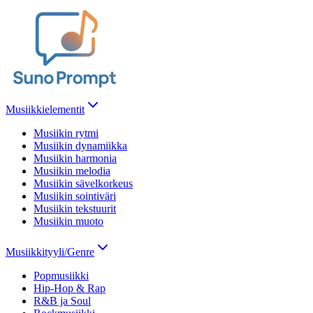
Musiikkielementit
Musiikin rytmi
Musiikin dynamiikka
Musiikin harmonia
Musiikin melodia
Musiikin sävelkorkeus
Musiikin sointiväri
Musiikin tekstuurit
Musiikin muoto
Musiikkityyli/Genre
Popmusiikki
Hip-Hop & Rap
R&B ja Soul