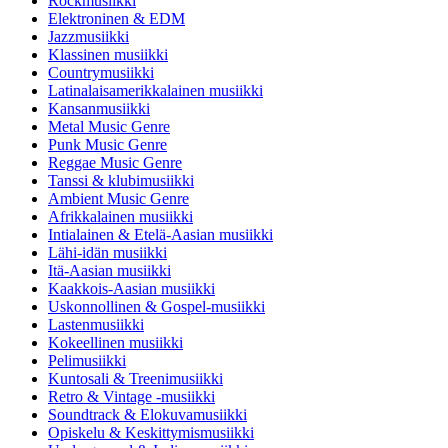
Rockmusiikki
Elektroninen & EDM
Jazzmusiikki
Klassinen musiikki
Countrymusiikki
Latinalaisamerikkalainen musiikki
Kansanmusiikki
Metal Music Genre
Punk Music Genre
Reggae Music Genre
Tanssi & klubimusiikki
Ambient Music Genre
Afrikkalainen musiikki
Intialainen & Etelä-Aasian musiikki
Lähi-idän musiikki
Itä-Aasian musiikki
Kaakkois-Aasian musiikki
Uskonnollinen & Gospel-musiikki
Lastenmusiikki
Kokeellinen musiikki
Pelimusiikki
Kuntosali & Treenimusiikki
Retro & Vintage -musiikki
Soundtrack & Elokuvamusiikki
Opiskelu & Keskittymismusiikki