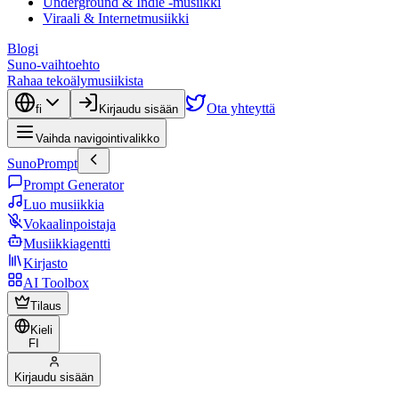
Underground & Indie -musiikki
Viraali & Internetmusiikki
Blogi
Suno-vaihtoehto
Rahaa tekoälymusiikista
Ota yhteyttä
fi
Kirjaudu sisään
Vaihda navigointivalikko
SunoPrompt
Prompt Generator
Luo musiikkia
Vokaalinpoistaja
Musiikkiagentti
Kirjasto
AI Toolbox
Tilaus
Kieli
FI
Kirjaudu sisään