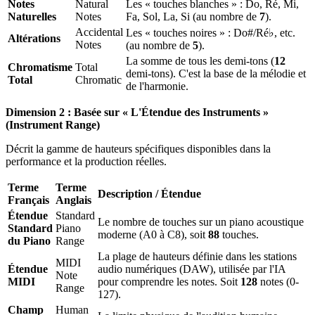
Notes
Natural
Les « touches blanches » : Do, Ré, Mi,
Naturelles
Notes
Fa, Sol, La, Si (au nombre de
7
).
Accidental
Les « touches noires » : Do#/Ré♭, etc.
Altérations
Notes
(au nombre de
5
).
La somme de tous les demi-tons (
12
Chromatisme
Total
demi-tons). C'est la base de la mélodie et
Total
Chromatic
de l'harmonie.
Dimension 2 : Basée sur « L'Étendue des Instruments »
(Instrument Range)
Décrit la gamme de hauteurs spécifiques disponibles dans la
performance et la production réelles.
Terme
Terme
Description / Étendue
Français
Anglais
Étendue
Standard
Le nombre de touches sur un piano acoustique
Standard
Piano
moderne (A0 à C8), soit
88
touches.
du Piano
Range
La plage de hauteurs définie dans les stations
MIDI
Étendue
audio numériques (DAW), utilisée par l'IA
Note
MIDI
pour comprendre les notes. Soit
128
notes (0-
Range
127).
Champ
Human