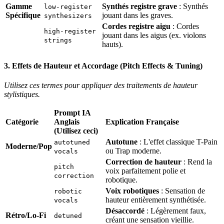
Gamme
Synthés registre grave
: Synthés
low-register
Spécifique
jouant dans les graves.
synthesizers
Cordes registre aigu
: Cordes
high-register
jouant dans les aigus (ex. violons
strings
hauts).
3. Effets de Hauteur et Accordage (Pitch Effects & Tuning)
Utilisez ces termes pour appliquer des traitements de hauteur
stylistiques.
Prompt IA
Catégorie
Anglais
Explication Française
(Utilisez ceci)
Autotune
: L'effet classique T-Pain
autotuned
Moderne/Pop
ou Trap moderne.
vocals
Correction de hauteur
: Rend la
pitch
voix parfaitement polie et
correction
robotique.
Voix robotiques
: Sensation de
robotic
hauteur entièrement synthétisée.
vocals
Désaccordé
: Légèrement faux,
Rétro/Lo-Fi
detuned
créant une sensation vieillie.