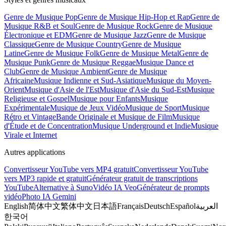
Genre de Musique Pop
Genre de Musique Hip-Hop et Rap
Genre de
Musique R&B et Soul
Genre de Musique Rock
Genre de Musique
Électronique et EDM
Genre de Musique Jazz
Genre de Musique
Classique
Genre de Musique Country
Genre de Musique
Latine
Genre de Musique Folk
Genre de Musique Metal
Genre de
Musique Punk
Genre de Musique Reggae
Musique Dance et
Club
Genre de Musique Ambient
Genre de Musique
Africaine
Musique Indienne et Sud-Asiatique
Musique du Moyen-
Orient
Musique d'Asie de l'Est
Musique d'Asie du Sud-Est
Musique
Religieuse et Gospel
Musique pour Enfants
Musique
Expérimentale
Musique de Jeux Vidéo
Musique de Sport
Musique
Rétro et Vintage
Bande Originale et Musique de Film
Musique
d'Étude et de Concentration
Musique Underground et Indie
Musique
Virale et Internet
Autres applications
Convertisseur YouTube vers MP4 gratuit
Convertisseur YouTube
vers MP3 rapide et gratuit
Générateur gratuit de transcriptions
YouTube
Alternative à Suno
Vidéo IA Veo
Générateur de prompts
vidéo
Photo IA Gemini
English
简体中文
繁体中文
日本語
Français
Deutsch
Español
العربية
한국어