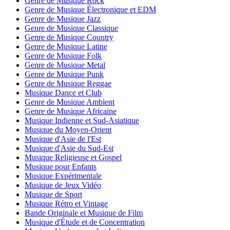
Genre de Musique Rock
Genre de Musique Électronique et EDM
Genre de Musique Jazz
Genre de Musique Classique
Genre de Musique Country
Genre de Musique Latine
Genre de Musique Folk
Genre de Musique Metal
Genre de Musique Punk
Genre de Musique Reggae
Musique Dance et Club
Genre de Musique Ambient
Genre de Musique Africaine
Musique Indienne et Sud-Asiatique
Musique du Moyen-Orient
Musique d'Asie de l'Est
Musique d'Asie du Sud-Est
Musique Religieuse et Gospel
Musique pour Enfants
Musique Expérimentale
Musique de Jeux Vidéo
Musique de Sport
Musique Rétro et Vintage
Bande Originale et Musique de Film
Musique d'Étude et de Concentration