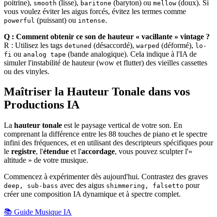
poitrine),
(lisse),
(baryton) ou
(doux). Si
smooth
baritone
mellow
vous voulez éviter les aigus forcés, évitez les termes comme
(puissant) ou
.
powerful
intense
Q : Comment obtenir ce son de hauteur « vacillante » vintage ?
R : Utilisez les tags
(désaccordé),
(déformé),
detuned
warped
lo-
ou
(bande analogique). Cela indique à l'IA de
fi
analog tape
simuler l'instabilité de hauteur (wow et flutter) des vieilles cassettes
ou des vinyles.
Maîtriser la Hauteur Tonale dans vos
Productions IA
La
hauteur tonale
est le paysage vertical de votre son. En
comprenant la différence entre les 88 touches de piano et le spectre
infini des fréquences, et en utilisant des descripteurs spécifiques pour
le
registre
, l'
étendue
et l'
accordage
, vous pouvez sculpter l'«
altitude » de votre musique.
Commencez à expérimenter dès aujourd'hui. Contrastez des graves
avec des aigus
pour
deep, sub-bass
shimmering, falsetto
créer une composition IA dynamique et à spectre complet.
📚 Guide Musique IA