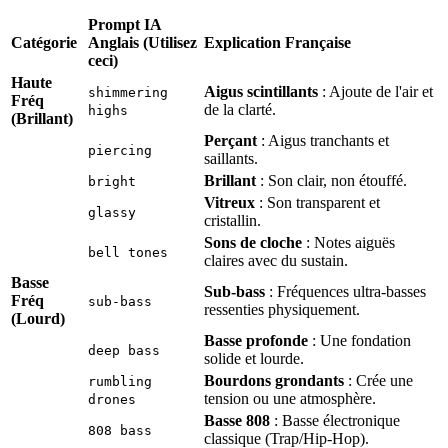
Prompt IA
Catégorie
Anglais (Utilisez
Explication Française
ceci)
Haute
Aigus scintillants
: Ajoute de l'air et
shimmering
Fréq
de la clarté.
highs
(Brillant)
Perçant
: Aigus tranchants et
piercing
saillants.
Brillant
: Son clair, non étouffé.
bright
Vitreux
: Son transparent et
glassy
cristallin.
Sons de cloche
: Notes aiguës
bell tones
claires avec du sustain.
Basse
Sub-bass
: Fréquences ultra-basses
Fréq
sub-bass
ressenties physiquement.
(Lourd)
Basse profonde
: Une fondation
deep bass
solide et lourde.
Bourdons grondants
: Crée une
rumbling
tension ou une atmosphère.
drones
Basse 808
: Basse électronique
808 bass
classique (Trap/Hip-Hop).