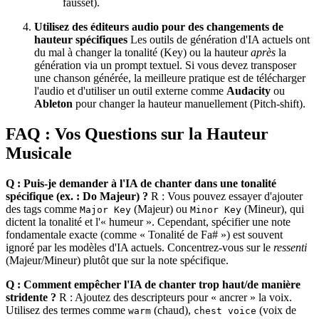
fausset).
Utilisez des éditeurs audio pour des changements de
hauteur spécifiques
Les outils de génération d'IA actuels ont
du mal à changer la tonalité (Key) ou la hauteur
après
la
génération via un prompt textuel. Si vous devez transposer
une chanson générée, la meilleure pratique est de télécharger
l'audio et d'utiliser un outil externe comme
Audacity
ou
Ableton
pour changer la hauteur manuellement (Pitch-shift).
FAQ : Vos Questions sur la Hauteur
Musicale
Q : Puis-je demander à l'IA de chanter dans une tonalité
spécifique (ex. : Do Majeur) ?
R : Vous pouvez essayer d'ajouter
des tags comme
(Majeur) ou
(Mineur), qui
Major Key
Minor Key
dictent la tonalité et l'« humeur ». Cependant, spécifier une note
fondamentale exacte (comme « Tonalité de Fa# ») est souvent
ignoré par les modèles d'IA actuels. Concentrez-vous sur le
ressenti
(Majeur/Mineur) plutôt que sur la note spécifique.
Q : Comment empêcher l'IA de chanter trop haut/de manière
stridente ?
R : Ajoutez des descripteurs pour « ancrer » la voix.
Utilisez des termes comme
(chaud),
(voix de
warm
chest voice