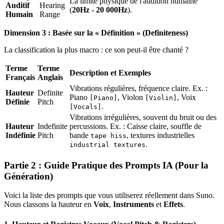
La limite physique de l'audition humaine
Auditif
Hearing
(
20Hz - 20 000Hz
).
Humain
Range
Dimension 3 : Basée sur la « Définition » (Definiteness)
La classification la plus macro : ce son peut-il être chanté ?
Terme
Terme
Description et Exemples
Français
Anglais
Vibrations régulières, fréquence claire. Ex. :
Hauteur
Definite
Piano
, Violon
, Voix
[Piano]
[Violin]
Définie
Pitch
.
[Vocals]
Vibrations irrégulières, souvent du bruit ou des
Hauteur
Indefinite
percussions. Ex. : Caisse claire, souffle de
Indéfinie
Pitch
bande
, textures industrielles
tape hiss
.
industrial textures
Partie 2 : Guide Pratique des Prompts IA (Pour la
Génération)
Voici la liste des prompts que vous utiliserez réellement dans Suno.
Nous classons la hauteur en
Voix
,
Instruments
et
Effets
.