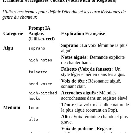
1. Hauteur et Registres Vocaux (Vocal Pitch & Registers)
Utilisez ces termes pour définir l'étendue et les caractéristiques de
genre du chanteur.
Prompt IA
Catégorie
Anglais
Explication Française
(Utilisez ceci)
Soprano
: La voix féminine la plus
Aigu
soprano
aiguë.
Notes aiguës
: Demande explicite
high notes
de chanter haut.
Falsetto (Voix de fausset)
: Un
falsetto
style léger et aérien dans les aigus.
Voix de tête
: Résonance aiguë,
head voice
sonnant clair.
Accroches aiguës
: Mélodies
high-pitched
accrocheuses dans un registre élevé.
hooks
Ténor
: La voix masculine naturelle
Médium
tenor
la plus aiguë (courant en Pop).
Alto
: Voix féminine chaude et plus
alto
grave.
Voix de poitrine
: Registre