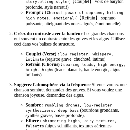
(【Couplet】 voix de baryton
storytelling style
profonde, style narratif)
Prompt :
[Chorus] powerful soprano, hitting
(【Refrain】 soprano
high notes, emotional
puissante, atteignant des notes aiguës, émotionnelle).
Créez du contraste avec la hauteur
Les grandes chansons
ont souvent un contraste entre les graves et les aigus. Utilisez
ceci dans vos balises de structure.
Couplet (Verse) :
low register, whispery,
(registre grave, chuchoté, intime)
intimate
Refrain (Chorus) :
soaring leads, high energy,
(leads planants, haute énergie, aigus
bright highs
brillants).
Suggérez l'atmosphère via la fréquence
Si vous voulez une
chanson sombre, demandez des graves. Si vous voulez une
chanson joyeuse, demandez des aigus.
Sombre :
rumbling drones, low-register
(bourdons grondants,
synthesizers, deep bass
synthés graves, basse profonde).
Éthéré :
shimmering highs, airy textures,
(aigus scintillants, textures aériennes,
falsetto