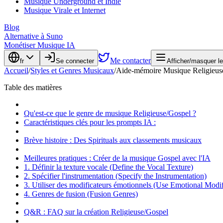
Musique Underground et Indie
Musique Virale et Internet
Blog
Alternative à Suno
Monétiser Musique IA
Me contacter
fr
Se connecter
Afficher/masquer l
Accueil
/
Styles et Genres Musicaux
/
Aide-mémoire Musique Religieuse 
Table des matières
Qu'est-ce que le genre de musique Religieuse/Gospel ?
Caractéristiques clés pour les prompts IA :
Brève histoire : Des Spirituals aux classements musicaux
Meilleures pratiques : Créer de la musique Gospel avec l'IA
1. Définir la texture vocale (Define the Vocal Texture)
2. Spécifier l'instrumentation (Specify the Instrumentation)
3. Utiliser des modificateurs émotionnels (Use Emotional Modif
4. Genres de fusion (Fusion Genres)
Q&R : FAQ sur la création Religieuse/Gospel