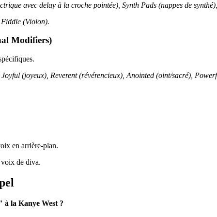
lectrique avec delay à la croche pointée), Synth Pads (nappes de synthé)
 Fiddle (Violon).
nal Modifiers)
spécifiques.
), Joyful (joyeux), Reverent (révérencieux), Anointed (oint/sacré), Powe
ix en arrière-plan.
 voix de diva.
pel
" à la Kanye West ?