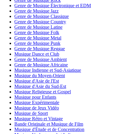
Genre de Musique Rock
Genre de Musique Électronique et EDM
Genre de Musique Jazz
Genre de Musique Classique
Genre de Musique Country
Genre de Musique Latine
Genre de Musique Folk
Genre de Musique Metal
Genre de Musique Punk
Genre de Musique Reggae
Musique Dance et Club
Genre de Musique Ambient
Genre de Musique Africaine
Musique Indienne et Sud-Asiatique
Musique du Moyen-Orient
Musique d'Asie de l'Est
Musique d'Asie du Sud-Est
Musique Religieuse et Gospel
Musique pour Enfants
Musique Expérimentale
Musique de Jeux Vidéo
Musique de Sport
Musique Rétro et Vintage
Bande Originale et Musique de Film
Musique d'Étude et de Concentration