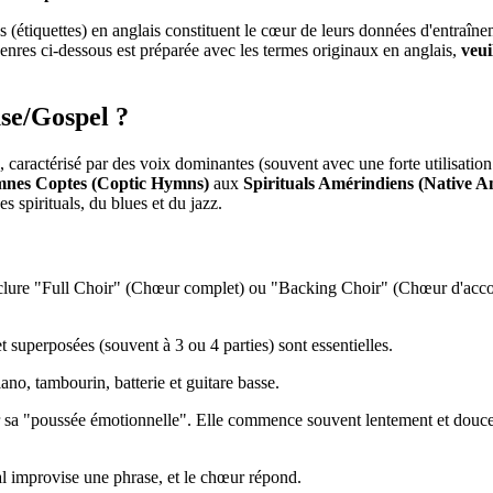
gs (étiquettes) en anglais constituent le cœur de leurs données d'entraîn
s genres ci-dessous est préparée avec les termes originaux en anglais,
veui
use/Gospel ?
, caractérisé par des voix dominantes (souvent avec une forte utilisation 
nes Coptes (Coptic Hymns)
aux
Spirituals Amérindiens (Native A
s spirituals, du blues et du jazz.
nclure "Full Choir" (Chœur complet) ou "Backing Choir" (Chœur d'acco
superposées (souvent à 3 ou 4 parties) sont essentielles.
, tambourin, batterie et guitare basse.
sa "poussée émotionnelle". Elle commence souvent lentement et douce
l improvise une phrase, et le chœur répond.