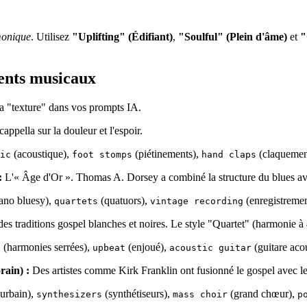
monique
. Utilisez
"Uplifting" (Édifiant)
,
"Soulful" (Plein d'âme)
et
"
ments musicaux
la "texture" dans vos prompts IA.
appella sur la douleur et l'espoir.
(acoustique),
(piétinements),
(claquemen
ic
foot stomps
hand claps
:
L'« Âge d'Or ». Thomas A. Dorsey a combiné la structure du blues ave
ano bluesy),
(quatuors),
(enregistremen
quartets
vintage recording
es traditions gospel blanches et noires. Le style "Quartet" (harmonie à 
(harmonies serrées),
(enjoué),
(guitare aco
s
upbeat
acoustic guitar
ain) :
Des artistes comme Kirk Franklin ont fusionné le gospel avec l
 urbain),
(synthétiseurs),
(grand chœur),
synthesizers
mass choir
p