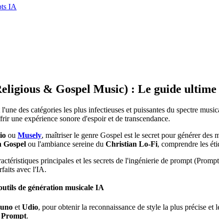
pts IA
ligious & Gospel Music) : Le guide ultime 
 l'une des catégories les plus infectieuses et puissantes du spectre musi
ffrir une expérience sonore d'espoir et de transcendance.
io
ou
Musely
, maîtriser le genre Gospel est le secret pour générer d
n Gospel
ou l'ambiance sereine du
Christian Lo-Fi
, comprendre les étiq
ractéristiques principales et les secrets de l'ingénierie de prompt (Promp
faits avec l'IA.
ils de génération musicale IA
uno
et
Udio
, pour obtenir la reconnaissance de style la plus précise et l
e Prompt
.