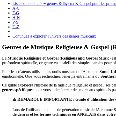
Liste complète : 50+ genres Religieux & Gospel pour les prom
A-C
F-G
H-N
P-S
U-Z
Continuez à explorer l'univers des genres musicaux
Genres de Musique Religieuse & Gospel (Re
La
Musique Religieuse et Gospel (Religious and Gospel Music)
est
profondeur spirituelle, ce genre va au-delà des simples paroles pour o
Pour les créateurs utilisant des outils musicaux d'IA comme
Suno
,
Ud
émotionnelle. Que vous recherchiez l'énergie entraînante du
Souther
Ce guide explorera l'histoire de la musique religieuse et gospel, ses ca
genres spécifiques
pour vous aider à créer des morceaux spirituels par
⚠️ REMARQUE IMPORTANTE : Guide d'utilisation des out
Lors de l'utilisation d'outils de génération musicale IA comme
S
de genres et les termes techniques en ANGLAIS dans votr