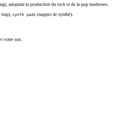
ng), adoptant la production du rock et de la pop modernes.
 trap),
(nappes de synthé).
synth pads
er votre son.