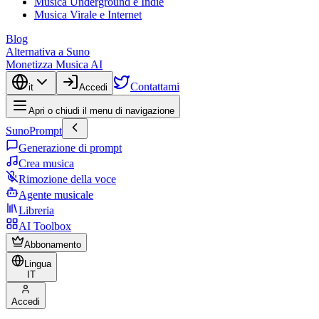
Musica Underground e Indie
Musica Virale e Internet
Blog
Alternativa a Suno
Monetizza Musica AI
Contattami
it
Accedi
Apri o chiudi il menu di navigazione
SunoPrompt
Generazione di prompt
Crea musica
Rimozione della voce
Agente musicale
Libreria
AI Toolbox
Abbonamento
Lingua
IT
Accedi