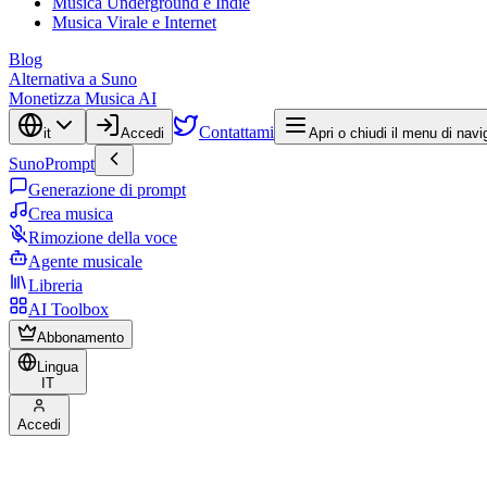
Musica Underground e Indie
Musica Virale e Internet
Blog
Alternativa a Suno
Monetizza Musica AI
Contattami
it
Accedi
Apri o chiudi il menu di nav
SunoPrompt
Generazione di prompt
Crea musica
Rimozione della voce
Agente musicale
Libreria
AI Toolbox
Abbonamento
Lingua
IT
Accedi