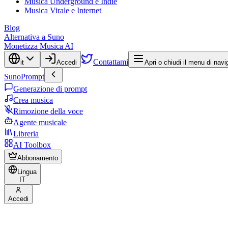
Musica Underground e Indie
Musica Virale e Internet
Blog
Alternativa a Suno
Monetizza Musica AI
Contattami
it
Accedi
Apri o chiudi il menu di nav
SunoPrompt
Generazione di prompt
Crea musica
Rimozione della voce
Agente musicale
Libreria
AI Toolbox
Abbonamento
Lingua
IT
Accedi