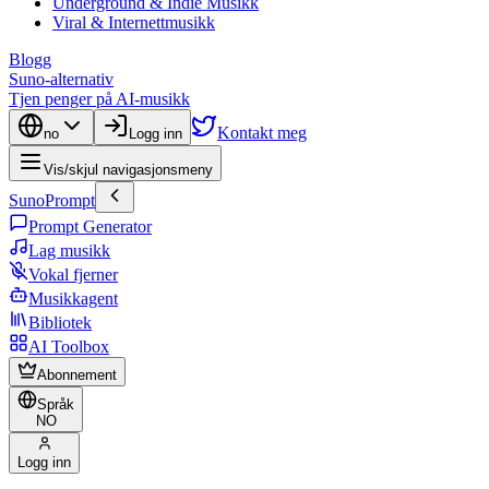
Underground & Indie Musikk
Viral & Internettmusikk
Blogg
Suno-alternativ
Tjen penger på AI-musikk
Kontakt meg
no
Logg inn
Vis/skjul navigasjonsmeny
SunoPrompt
Prompt Generator
Lag musikk
Vokal fjerner
Musikkagent
Bibliotek
AI Toolbox
Abonnement
Språk
NO
Logg inn