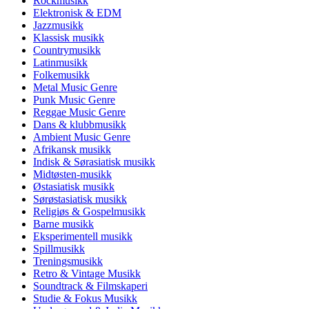
Rockmusikk
Elektronisk & EDM
Jazzmusikk
Klassisk musikk
Countrymusikk
Latinmusikk
Folkemusikk
Metal Music Genre
Punk Music Genre
Reggae Music Genre
Dans & klubbmusikk
Ambient Music Genre
Afrikansk musikk
Indisk & Sørasiatisk musikk
Midtøsten-musikk
Østasiatisk musikk
Sørøstasiatisk musikk
Religiøs & Gospelmusikk
Barne musikk
Eksperimentell musikk
Spillmusikk
Treningsmusikk
Retro & Vintage Musikk
Soundtrack & Filmskaperi
Studie & Fokus Musikk