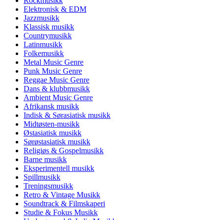
Rockmusikk
Elektronisk & EDM
Jazzmusikk
Klassisk musikk
Countrymusikk
Latinmusikk
Folkemusikk
Metal Music Genre
Punk Music Genre
Reggae Music Genre
Dans & klubbmusikk
Ambient Music Genre
Afrikansk musikk
Indisk & Sørasiatisk musikk
Midtøsten-musikk
Østasiatisk musikk
Sørøstasiatisk musikk
Religiøs & Gospelmusikk
Barne musikk
Eksperimentell musikk
Spillmusikk
Treningsmusikk
Retro & Vintage Musikk
Soundtrack & Filmskaperi
Studie & Fokus Musikk