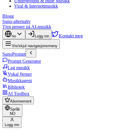
Underground & Indie Musikk
Viral & Internettmusikk
Blogg
Suno-alternativ
Tjen penger på AI-musikk
Kontakt meg
no
Logg inn
Vis/skjul navigasjonsmeny
SunoPrompt
Prompt Generator
Lag musikk
Vokal fjerner
Musikkagent
Bibliotek
AI Toolbox
Abonnement
Språk
NO
Logg inn