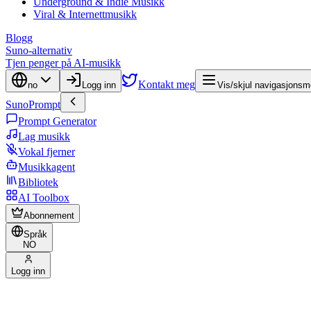
Underground & Indie Musikk
Viral & Internettmusikk
Blogg
Suno-alternativ
Tjen penger på AI-musikk
Kontakt meg
no
Logg inn
Vis/skjul navigasjons
SunoPrompt
Prompt Generator
Lag musikk
Vokal fjerner
Musikkagent
Bibliotek
AI Toolbox
Abonnement
Språk
NO
Logg inn