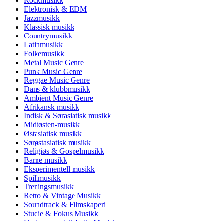
Rockmusikk
Elektronisk & EDM
Jazzmusikk
Klassisk musikk
Countrymusikk
Latinmusikk
Folkemusikk
Metal Music Genre
Punk Music Genre
Reggae Music Genre
Dans & klubbmusikk
Ambient Music Genre
Afrikansk musikk
Indisk & Sørasiatisk musikk
Midtøsten-musikk
Østasiatisk musikk
Sørøstasiatisk musikk
Religiøs & Gospelmusikk
Barne musikk
Eksperimentell musikk
Spillmusikk
Treningsmusikk
Retro & Vintage Musikk
Soundtrack & Filmskaperi
Studie & Fokus Musikk