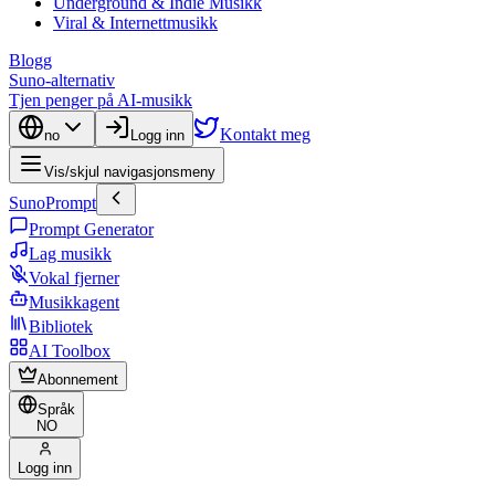
Underground & Indie Musikk
Viral & Internettmusikk
Blogg
Suno-alternativ
Tjen penger på AI-musikk
Kontakt meg
no
Logg inn
Vis/skjul navigasjonsmeny
SunoPrompt
Prompt Generator
Lag musikk
Vokal fjerner
Musikkagent
Bibliotek
AI Toolbox
Abonnement
Språk
NO
Logg inn