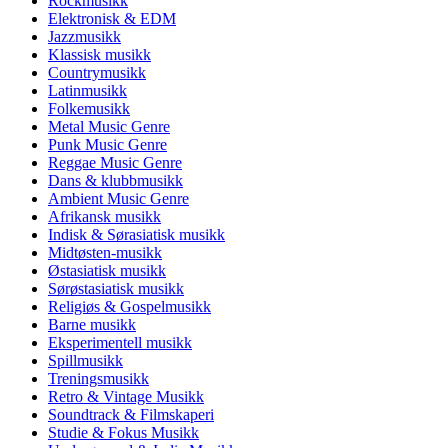
Rockmusikk
Elektronisk & EDM
Jazzmusikk
Klassisk musikk
Countrymusikk
Latinmusikk
Folkemusikk
Metal Music Genre
Punk Music Genre
Reggae Music Genre
Dans & klubbmusikk
Ambient Music Genre
Afrikansk musikk
Indisk & Sørasiatisk musikk
Midtøsten-musikk
Østasiatisk musikk
Sørøstasiatisk musikk
Religiøs & Gospelmusikk
Barne musikk
Eksperimentell musikk
Spillmusikk
Treningsmusikk
Retro & Vintage Musikk
Soundtrack & Filmskaperi
Studie & Fokus Musikk