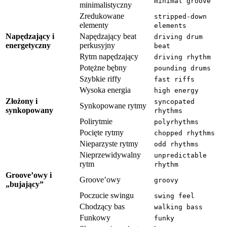
minimal groove
minimalistyczny
Zredukowane
stripped-down
elementy
elements
Napędzający i
Napędzający beat
driving drum
energetyczny
perkusyjny
beat
Rytm napędzający
driving rhythm
Potężne bębny
pounding drums
Szybkie riffy
fast riffs
Wysoka energia
high energy
Złożony i
syncopated
Synkopowane rytmy
synkopowany
rhythms
Polirytmie
polyrhythms
Pocięte rytmy
chopped rhythms
Nieparzyste rytmy
odd rhythms
Nieprzewidywalny
unpredictable
rytm
rhythm
Groove’owy i
Groove’owy
groovy
„bujający”
Poczucie swingu
swing feel
Chodzący bas
walking bass
Funkowy
funky