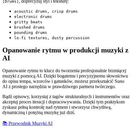
, doprecyzuj styl i teksturę:
[Drums]
acoustic drums, crisp drums
electronic drums
gritty beats
brushed drums
pounding drums
lo-fi textures, dusty percussion
Opanowanie rytmu w produkcji muzyki z
AI
Opanowanie rytmu to klucz do tworzenia profesjonalnie brzmiącej
muzyki z pomocą AI. Dzięki bogatemu i precyzyjnemu słownictwu
do opisu tempa, wzorców i gatunków, możesz przekształcić Suno
AI z prostego narzędzia w prawdziwego partnera twórczego.
Bądź opisowy, korzystaj z tagów strukturalnych i instrumentów oraz
akceptuj proces iteracji i dopracowywania. Dzięki tym praktykom
zyskasz pełną kontrolę nad rytmem i stworzysz chwytliwą,
dynamiczną i potężną muzykę już dziś.
📚 Przewodnik Muzyki AI