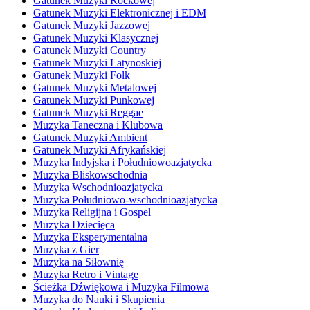
Gatunek Muzyki Rockowej
Gatunek Muzyki Elektronicznej i EDM
Gatunek Muzyki Jazzowej
Gatunek Muzyki Klasycznej
Gatunek Muzyki Country
Gatunek Muzyki Latynoskiej
Gatunek Muzyki Folk
Gatunek Muzyki Metalowej
Gatunek Muzyki Punkowej
Gatunek Muzyki Reggae
Muzyka Taneczna i Klubowa
Gatunek Muzyki Ambient
Gatunek Muzyki Afrykańskiej
Muzyka Indyjska i Południowoazjatycka
Muzyka Bliskowschodnia
Muzyka Wschodnioazjatycka
Muzyka Południowo-wschodnioazjatycka
Muzyka Religijna i Gospel
Muzyka Dziecięca
Muzyka Eksperymentalna
Muzyka z Gier
Muzyka na Siłownię
Muzyka Retro i Vintage
Ścieżka Dźwiękowa i Muzyka Filmowa
Muzyka do Nauki i Skupienia