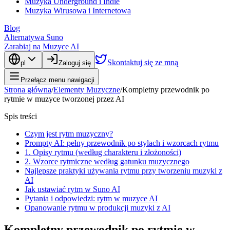
Muzyka Underground i Indie
Muzyka Wirusowa i Internetowa
Blog
Alternatywa Suno
Zarabiaj na Muzyce AI
Skontaktuj się ze mną
pl
Zaloguj się
Przełącz menu nawigacji
Strona główna
/
Elementy Muzyczne
/
Kompletny przewodnik po
rytmie w muzyce tworzonej przez AI
Spis treści
Czym jest rytm muzyczny?
Prompty AI: pełny przewodnik po stylach i wzorcach rytmu
1. Opisy rytmu (według charakteru i złożoności)
2. Wzorce rytmiczne według gatunku muzycznego
Najlepsze praktyki używania rytmu przy tworzeniu muzyki z
AI
Jak ustawiać rytm w Suno AI
Pytania i odpowiedzi: rytm w muzyce AI
Opanowanie rytmu w produkcji muzyki z AI
Kompletny przewodnik po rytmie w