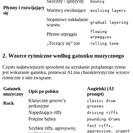
Skoczny / sprężysty
bouncy
Płynny i rozwijający
Warstwy ewoluujące
evolving layers
się
Stopniowe nakładanie
gradual layering
warstw
flowing
Płynne arpeggia
arpeggios
„Toczący się” ton
rolling tone
2. Wzorce rytmiczne według gatunku muzycznego
Często najłatwiejszym sposobem na uzyskanie pożądanego rytmu
jest wskazanie gatunku, ponieważ AI zna charakterystyczne wzorce
rytmiczne z nim związane.
Gatunek
Angielski (AI
Opis po polsku
muzyczny
prompt)
Klasyczne groove’y
classic drum
Rock
perkusyjne
grooves
Napędzające riffy
driving riffs
Potężne bębny
pounding drums
fast riffs,
Szybkie riffy, agresywny,
aggressive, urgent