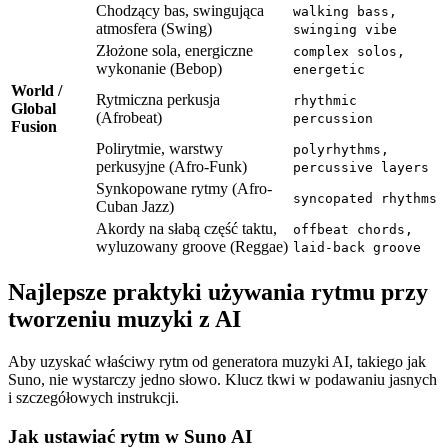
Chodzący bas, swingująca
walking bass,
atmosfera (Swing)
swinging vibe
Złożone sola, energiczne
complex solos,
wykonanie (Bebop)
energetic
World /
Rytmiczna perkusja
rhythmic
Global
(Afrobeat)
percussion
Fusion
Polirytmie, warstwy
polyrhythms,
perkusyjne (Afro-Funk)
percussive layers
Synkopowane rytmy (Afro-
syncopated rhythms
Cuban Jazz)
Akordy na słabą część taktu,
offbeat chords,
wyluzowany groove (Reggae)
laid-back groove
Najlepsze praktyki używania rytmu przy
tworzeniu muzyki z AI
Aby uzyskać właściwy rytm od generatora muzyki AI, takiego jak
Suno, nie wystarczy jedno słowo. Klucz tkwi w podawaniu jasnych
i szczegółowych instrukcji.
Jak ustawiać rytm w Suno AI