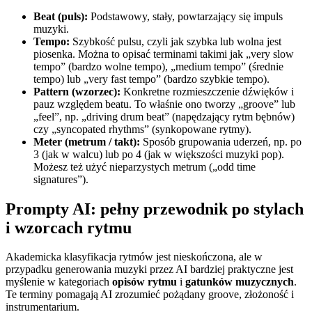
Beat (puls):
Podstawowy, stały, powtarzający się impuls
muzyki.
Tempo:
Szybkość pulsu, czyli jak szybka lub wolna jest
piosenka. Można to opisać terminami takimi jak „very slow
tempo” (bardzo wolne tempo), „medium tempo” (średnie
tempo) lub „very fast tempo” (bardzo szybkie tempo).
Pattern (wzorzec):
Konkretne rozmieszczenie dźwięków i
pauz względem beatu. To właśnie ono tworzy „groove” lub
„feel”, np. „driving drum beat” (napędzający rytm bębnów)
czy „syncopated rhythms” (synkopowane rytmy).
Meter (metrum / takt):
Sposób grupowania uderzeń, np. po
3 (jak w walcu) lub po 4 (jak w większości muzyki pop).
Możesz też użyć nieparzystych metrum („odd time
signatures”).
Prompty AI: pełny przewodnik po stylach
i wzorcach rytmu
Akademicka klasyfikacja rytmów jest nieskończona, ale w
przypadku generowania muzyki przez AI bardziej praktyczne jest
myślenie w kategoriach
opisów rytmu
i
gatunków muzycznych
.
Te terminy pomagają AI zrozumieć pożądany groove, złożoność i
instrumentarium.