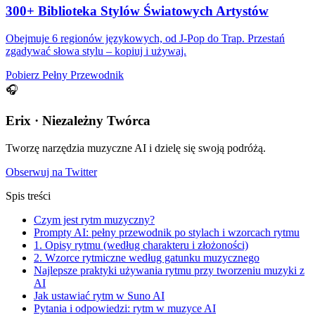
300+ Biblioteka Stylów Światowych Artystów
Obejmuje 6 regionów językowych, od J-Pop do Trap. Przestań
zgadywać słowa stylu – kopiuj i używaj.
Pobierz Pełny Przewodnik
🎧
Erix · Niezależny Twórca
Tworzę narzędzia muzyczne AI i dzielę się swoją podróżą.
Obserwuj na Twitter
Spis treści
Czym jest rytm muzyczny?
Prompty AI: pełny przewodnik po stylach i wzorcach rytmu
1. Opisy rytmu (według charakteru i złożoności)
2. Wzorce rytmiczne według gatunku muzycznego
Najlepsze praktyki używania rytmu przy tworzeniu muzyki z
AI
Jak ustawiać rytm w Suno AI
Pytania i odpowiedzi: rytm w muzyce AI