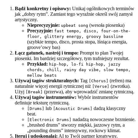
Bądź konkretny i opisowy:
Unikaj ogólnikowych terminów
jak „dobry rytm”. Zamiast tego wyraźnie określ swój zamysł
artystyczny.
Nieprecyzyjnie:
(wesoła piosenka)
upbeat song
Precyzyjnie:
fast tempo, disco, four-on-the-
floor, glittery energy, groovy bassline
(szybkie tempo, disco, prosta stopa, lśniąca energia,
groove’owy bas)
Łącz gatunek, nastrój i tempo:
Prompt to plan Twojej
piosenki. Im bardziej szczegółowy, tym trafniejszy rezultat.
Przykład:
hip-hop, lo-fi hip-hop, jazzy
chords, chill, rainy day vibe, slow tempo,
mellow beats
Używaj tagów strukturalnych:
Tag
(refren) ma
[Chorus]
naturalnie więcej energii rytmicznej niż
(zwrotka).
[Verse]
Użyj
(przerwa), aby wprowadzić zmianę rytmiczną.
[Break]
Używaj tagów instrumentów:
Wybór instrumentów
definiuje teksturę rytmiczną.
lub
dadzą klasyczny
[Drums]
[Acoustic Drums]
beat.
nadadzą nowoczesne brzmienie.
[Electronic Drums]
„brushed drums” stworzy miękki, jazzowy rytm, a
„pounding drums” intensywny, rockowy klimat.
Iteruj i udoskonalaj:
AI to Twój partner kreatywny.