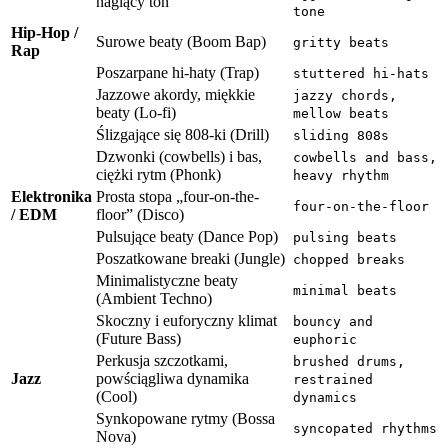
naglący ton
tone
Hip-Hop /
Surowe beaty (Boom Bap)
gritty beats
Rap
Poszarpane hi-haty (Trap)
stuttered hi-hats
Jazzowe akordy, miękkie
jazzy chords,
beaty (Lo-fi)
mellow beats
Ślizgające się 808-ki (Drill)
sliding 808s
Dzwonki (cowbells) i bas,
cowbells and bass,
ciężki rytm (Phonk)
heavy rhythm
Elektronika
Prosta stopa „four-on-the-
four-on-the-floor
/ EDM
floor” (Disco)
Pulsujące beaty (Dance Pop)
pulsing beats
Poszatkowane breaki (Jungle)
chopped breaks
Minimalistyczne beaty
minimal beats
(Ambient Techno)
Skoczny i euforyczny klimat
bouncy and
(Future Bass)
euphoric
Perkusja szczotkami,
brushed drums,
Jazz
powściągliwa dynamika
restrained
(Cool)
dynamics
Synkopowane rytmy (Bossa
syncopated rhythms
Nova)