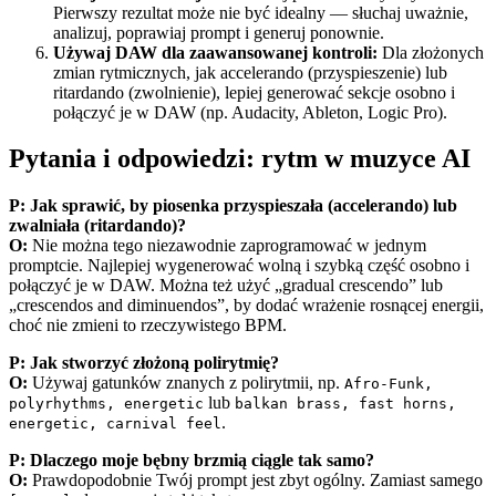
Pierwszy rezultat może nie być idealny — słuchaj uważnie,
analizuj, poprawiaj prompt i generuj ponownie.
Używaj DAW dla zaawansowanej kontroli:
Dla złożonych
zmian rytmicznych, jak accelerando (przyspieszenie) lub
ritardando (zwolnienie), lepiej generować sekcje osobno i
połączyć je w DAW (np. Audacity, Ableton, Logic Pro).
Pytania i odpowiedzi: rytm w muzyce AI
P: Jak sprawić, by piosenka przyspieszała (accelerando) lub
zwalniała (ritardando)?
O:
Nie można tego niezawodnie zaprogramować w jednym
promptcie. Najlepiej wygenerować wolną i szybką część osobno i
połączyć je w DAW. Można też użyć „gradual crescendo” lub
„crescendos and diminuendos”, by dodać wrażenie rosnącej energii,
choć nie zmieni to rzeczywistego BPM.
P: Jak stworzyć złożoną polirytmię?
O:
Używaj gatunków znanych z polirytmii, np.
Afro-Funk,
lub
polyrhythms, energetic
balkan brass, fast horns,
.
energetic, carnival feel
P: Dlaczego moje bębny brzmią ciągle tak samo?
O:
Prawdopodobnie Twój prompt jest zbyt ogólny. Zamiast samego