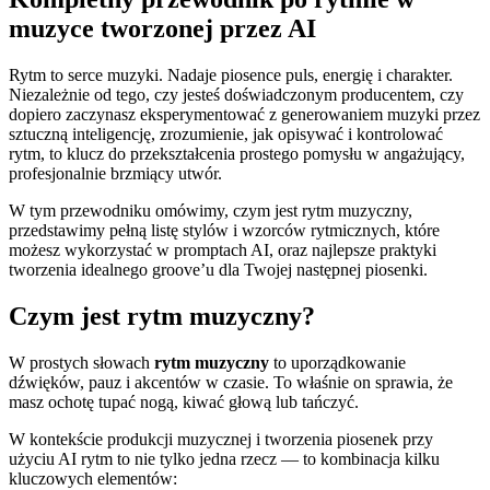
muzyce tworzonej przez AI
Rytm to serce muzyki. Nadaje piosence puls, energię i charakter.
Niezależnie od tego, czy jesteś doświadczonym producentem, czy
dopiero zaczynasz eksperymentować z generowaniem muzyki przez
sztuczną inteligencję, zrozumienie, jak opisywać i kontrolować
rytm, to klucz do przekształcenia prostego pomysłu w angażujący,
profesjonalnie brzmiący utwór.
W tym przewodniku omówimy, czym jest rytm muzyczny,
przedstawimy pełną listę stylów i wzorców rytmicznych, które
możesz wykorzystać w promptach AI, oraz najlepsze praktyki
tworzenia idealnego groove’u dla Twojej następnej piosenki.
Czym jest rytm muzyczny?
W prostych słowach
rytm muzyczny
to uporządkowanie
dźwięków, pauz i akcentów w czasie. To właśnie on sprawia, że
masz ochotę tupać nogą, kiwać głową lub tańczyć.
W kontekście produkcji muzycznej i tworzenia piosenek przy
użyciu AI rytm to nie tylko jedna rzecz — to kombinacja kilku
kluczowych elementów: