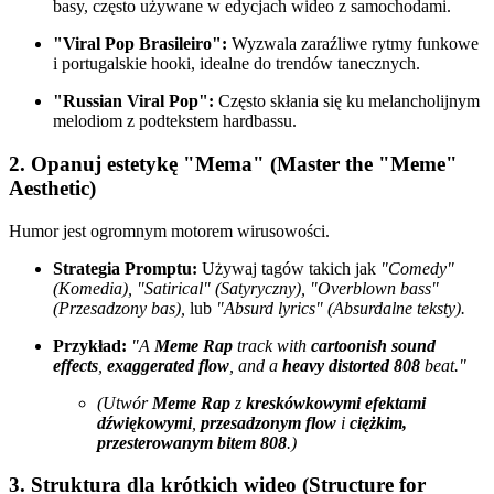
basy, często używane w edycjach wideo z samochodami.
"Viral Pop Brasileiro":
Wyzwala zaraźliwe rytmy funkowe
i portugalskie hooki, idealne do trendów tanecznych.
"Russian Viral Pop":
Często skłania się ku melancholijnym
melodiom z podtekstem hardbassu.
2. Opanuj estetykę "Mema" (Master the "Meme"
Aesthetic)
Humor jest ogromnym motorem wirusowości.
Strategia Promptu:
Używaj tagów takich jak
"Comedy"
(Komedia), "Satirical" (Satyryczny), "Overblown bass"
(Przesadzony bas),
lub
"Absurd lyrics" (Absurdalne teksty).
Przykład:
"A
Meme Rap
track with
cartoonish sound
effects
,
exaggerated flow
, and a
heavy distorted 808
beat."
(Utwór
Meme Rap
z
kreskówkowymi efektami
dźwiękowymi
,
przesadzonym flow
i
ciężkim,
przesterowanym bitem 808
.)
3. Struktura dla krótkich wideo (Structure for