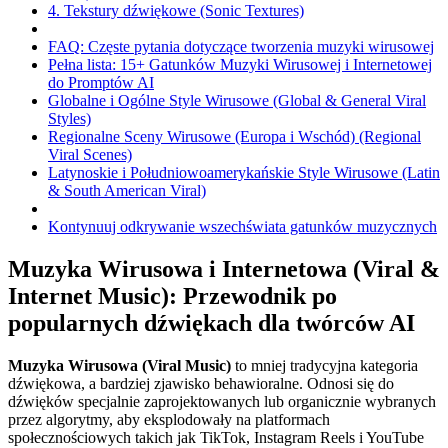
4. Tekstury dźwiękowe (Sonic Textures)
FAQ: Częste pytania dotyczące tworzenia muzyki wirusowej
Pełna lista: 15+ Gatunków Muzyki Wirusowej i Internetowej
do Promptów AI
Globalne i Ogólne Style Wirusowe (Global & General Viral
Styles)
Regionalne Sceny Wirusowe (Europa i Wschód) (Regional
Viral Scenes)
Latynoskie i Południowoamerykańskie Style Wirusowe (Latin
& South American Viral)
Kontynuuj odkrywanie wszechświata gatunków muzycznych
Muzyka Wirusowa i Internetowa (Viral &
Internet Music): Przewodnik po
popularnych dźwiękach dla twórców AI
Muzyka Wirusowa (Viral Music)
to mniej tradycyjna kategoria
dźwiękowa, a bardziej zjawisko behawioralne. Odnosi się do
dźwięków specjalnie zaprojektowanych lub organicznie wybranych
przez algorytmy, aby eksplodowały na platformach
społecznościowych takich jak TikTok, Instagram Reels i YouTube