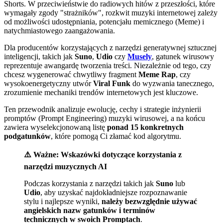
Shorts. W przeciwieństwie do radiowych hitów z przeszłości, które
wymagały zgody "strażników", rozkwit muzyki internetowej zależy
od możliwości udostępniania, potencjału memicznego (Meme) i
natychmiastowego zaangażowania.
Dla producentów korzystających z narzędzi generatywnej sztucznej
inteligencji, takich jak
Suno
,
Udio
czy
Musely
, gatunek wirusowy
reprezentuje awangardę tworzenia treści. Niezależnie od tego, czy
chcesz wygenerować chwytliwy fragment
Meme Rap
, czy
wysokoenergetyczny utwór
Viral Funk
do wyzwania tanecznego,
zrozumienie mechaniki trendów internetowych jest kluczowe.
Ten przewodnik analizuje ewolucję, cechy i strategie inżynierii
promptów (Prompt Engineering) muzyki wirusowej, a na końcu
zawiera wyselekcjonowaną listę
ponad 15 konkretnych
podgatunków
, które pomogą Ci złamać kod algorytmu.
⚠️ Ważne: Wskazówki dotyczące korzystania z
narzędzi muzycznych AI
Podczas korzystania z narzędzi takich jak
Suno
lub
Udio
, aby uzyskać najdokładniejsze rozpoznawanie
stylu i najlepsze wyniki,
należy bezwzględnie używać
angielskich nazw gatunków i terminów
technicznych w swoich Promptach
.