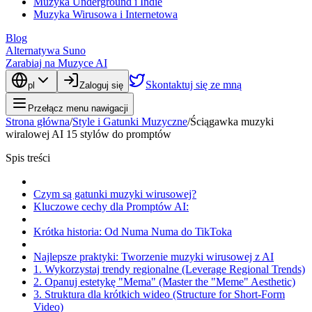
Muzyka Underground i Indie
Muzyka Wirusowa i Internetowa
Blog
Alternatywa Suno
Zarabiaj na Muzyce AI
Skontaktuj się ze mną
pl
Zaloguj się
Przełącz menu nawigacji
Strona główna
/
Style i Gatunki Muzyczne
/
Ściągawka muzyki
wiralowej AI 15 stylów do promptów
Spis treści
Czym są gatunki muzyki wirusowej?
Kluczowe cechy dla Promptów AI:
Krótka historia: Od Numa Numa do TikToka
Najlepsze praktyki: Tworzenie muzyki wirusowej z AI
1. Wykorzystaj trendy regionalne (Leverage Regional Trends)
2. Opanuj estetykę "Mema" (Master the "Meme" Aesthetic)
3. Struktura dla krótkich wideo (Structure for Short-Form
Video)