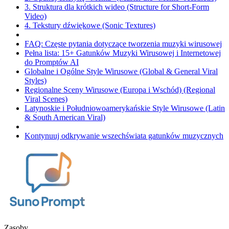
3. Struktura dla krótkich wideo (Structure for Short-Form
Video)
4. Tekstury dźwiękowe (Sonic Textures)
FAQ: Częste pytania dotyczące tworzenia muzyki wirusowej
Pełna lista: 15+ Gatunków Muzyki Wirusowej i Internetowej
do Promptów AI
Globalne i Ogólne Style Wirusowe (Global & General Viral
Styles)
Regionalne Sceny Wirusowe (Europa i Wschód) (Regional
Viral Scenes)
Latynoskie i Południowoamerykańskie Style Wirusowe (Latin
& South American Viral)
Kontynuuj odkrywanie wszechświata gatunków muzycznych
Zasoby