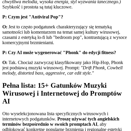
chwytliwa melodia, wysoka energia, styl wyzwania tanecznego.)
Szybkość i prostota są tutaj kluczowe.
P: Czym jest "Antiviral Pop"?
O:
Jest to często podgatunek charakteryzujący się tematyką
samotności lub komentarzem na temat samej kultury wirusowej,
czasami z estetyką lo-fi lub "bedroom pop", kontrastującą z wysoce
komercyjnymi brzmieniami.
P: Czy AI może wygenerować "Phonk" do edycji fitness?
O:
Tak. Chociaż zazwyczaj klasyfikowany jako Hip-Hop, Phonk
jest podstawą muzyki wirusowej. Prompt:
"Drift Phonk, Cowbell
melody, distorted bass, aggressive, car edit style."
Pełna lista: 15+ Gatunków Muzyki
Wirusowej i Internetowej do Promptów
AI
Oto wyselekcjonowana lista specyficznych wirusowych i
internetowych podgatunków.
Proszę używać tych angielskich
terminów bezpośrednio w swoich promptach AI
, aby
odblokować konkretne popularne brzmienia i regionalne estetyki