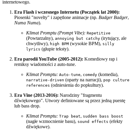
internetowego.
Era Flash i wczesnego Internetu (Początek lat 2000):
Piosenki "novelty" i zapętlone animacje (np.
Badger Badger
,
Numa Numa
).
Klimat Promptu (Prompt Vibe):
Repetitive
(Powtarzalny),
(irytujący, ale
annoying but catchy
chwytliwy),
(wysokie BPM),
high BPM
silly
(głupie teksty).
lyrics
Era parodii YouTube (2005-2012):
Komediowy rap i
remiksy wiadomości z auto-tune.
Klimat Promptu:
,
(komedia),
Auto-tune
comedy
(oparty na narracji),
narrative-driven
pop culture
(odniesienia do popkultury).
references
Era Vine (2013-2016):
Narodziny "fragmentu
dźwiękowego". Utwory definiowane są przez jedną puentę
lub bass drop.
Klimat Promptu:
,
Trap beat
sudden bass boost
(nagłe wzmocnienie basu),
(efekty
sound effects
dźwiękowe).