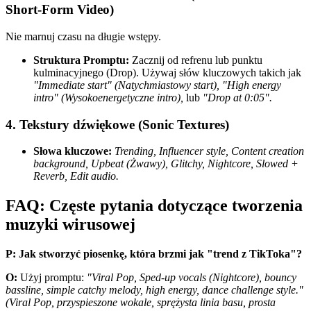
Short-Form Video)
Nie marnuj czasu na długie wstępy.
Struktura Promptu:
Zacznij od refrenu lub punktu
kulminacyjnego (Drop). Używaj słów kluczowych takich jak
"Immediate start" (Natychmiastowy start), "High energy
intro" (Wysokoenergetyczne intro),
lub
"Drop at 0:05".
4. Tekstury dźwiękowe (Sonic Textures)
Słowa kluczowe:
Trending, Influencer style, Content creation
background, Upbeat (Żwawy), Glitchy, Nightcore, Slowed +
Reverb, Edit audio.
FAQ: Częste pytania dotyczące tworzenia
muzyki wirusowej
P: Jak stworzyć piosenkę, która brzmi jak "trend z TikToka"?
O:
Użyj promptu:
"Viral Pop, Sped-up vocals (Nightcore), bouncy
bassline, simple catchy melody, high energy, dance challenge style."
(Viral Pop, przyspieszone wokale, sprężysta linia basu, prosta