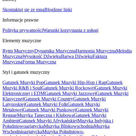
Skontaktuj się ze mną
Blog
Inne linki
Informacje prawne
Polityka prywatności
Warunki korzystania z usługi
Elementy muzyczne
Rytm Muzyczny
Dynamika Muzyczna
Harmonia Muzyczna
Melodia
Muzyczna
Wysokość Dźwięku
Barwa Dźwięku
Faktura
Muzyczna
Forma Muzyczna
Styl i gatunek muzyczny
Gatunek Muzyki Pop
Gatunek Muzyki Hip-Hop i Rap
Gatunek
Muzyki R&B i Soul
Gatunek Muzyki Rockowej
Gatunek Muzyki
Elektronicznej i EDM
Gatunek Muzyki Jazzowej
Gatunek Muzyki
Klasycznej
Gatunek Muzyki Country
Gatunek Muzyki
Latynoskiej
Gatunek Muzyki Folk
Gatunek Muzyki
Metalowej
Gatunek Muzyki Punkowej
Gatunek Muzyki
Reggae
Muzyka Taneczna i Klubowa
Gatunek Muzyki
Ambient
Gatunek Muzyki Afrykańskiej
Muzyka Indyjska i
Południowoazjatycka
Muzyka Bliskowschodnia
Muzyka
Wschodnioazjatycka
Muzyka Południowo-