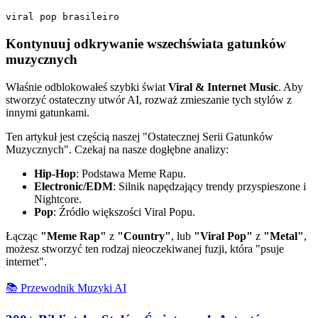
viral pop brasileiro
Kontynuuj odkrywanie wszechświata gatunków
muzycznych
Właśnie odblokowałeś szybki świat
Viral & Internet Music
. Aby
stworzyć ostateczny utwór AI, rozważ zmieszanie tych stylów z
innymi gatunkami.
Ten artykuł jest częścią naszej "Ostatecznej Serii Gatunków
Muzycznych". Czekaj na nasze dogłębne analizy:
Hip-Hop
: Podstawa Meme Rapu.
Electronic/EDM
: Silnik napędzający trendy przyspieszone i
Nightcore.
Pop
: Źródło większości Viral Popu.
Łącząc
"Meme Rap"
z
"Country"
, lub
"Viral Pop"
z
"Metal"
,
możesz stworzyć ten rodzaj nieoczekiwanej fuzji, która "psuje
internet".
📚 Przewodnik Muzyki AI