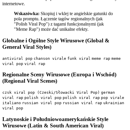
internetowe.
Wskazówka:
Skopiuj i wklej te angielskie gatunki do
pola promptu. Łączenie tagów regionalnych (jak
"Polish Viral Pop") z tagami funkcjonalnymi (jak
"Meme Rap") może dać unikalne efekty.
Globalne i Ogólne Style Wirusowe (Global &
General Viral Styles)
antiviral pop
chanson virale
funk viral
meme rap
meme
viral pop
viral rap
Regionalne Sceny Wirusowe (Europa i Wschód)
(Regional Viral Scenes)
czsk viral pop (Czeski/Słowacki Viral Pop)
german
viral rap
polish viral pop
polish viral rap
pop virale
italiano
russian viral pop
russian viral rap
ukrainian
viral pop
Latynoskie i Południowoamerykańskie Style
Wirusowe (Latin & South American Viral)