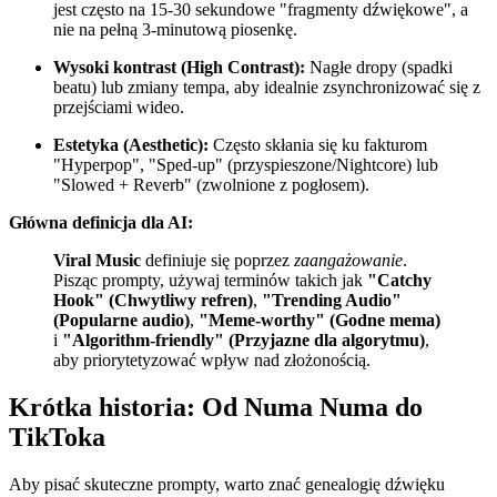
jest często na 15-30 sekundowe "fragmenty dźwiękowe", a
nie na pełną 3-minutową piosenkę.
Wysoki kontrast (High Contrast):
Nagłe dropy (spadki
beatu) lub zmiany tempa, aby idealnie zsynchronizować się z
przejściami wideo.
Estetyka (Aesthetic):
Często skłania się ku fakturom
"Hyperpop", "Sped-up" (przyspieszone/Nightcore) lub
"Slowed + Reverb" (zwolnione z pogłosem).
Główna definicja dla AI:
Viral Music
definiuje się poprzez
zaangażowanie
.
Pisząc prompty, używaj terminów takich jak
"Catchy
Hook" (Chwytliwy refren)
,
"Trending Audio"
(Popularne audio)
,
"Meme-worthy" (Godne mema)
i
"Algorithm-friendly" (Przyjazne dla algorytmu)
,
aby priorytetyzować wpływ nad złożonością.
Krótka historia: Od Numa Numa do
TikToka
Aby pisać skuteczne prompty, warto znać genealogię dźwięku