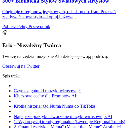
300+ Biblioteka Stylów Światowych Artystów
Obejmuje 6 regionów językowych, od J-Pop do Trap. Przestań
zgadywać słowa stylu – kopiuj i używaj.
Pobierz Pełny Przewodnik
🎧
Erix · Niezależny Twórca
Tworzę narzędzia muzyczne AI i dzielę się swoją podróżą.
Obserwuj na Twitter
Spis treści
Czym są gatunki muzyki wirusowej?
Kluczowe cechy dla Promptów AI:
Krótka historia: Od Numa Numa do TikToka
Najlepsze praktyki: Tworzenie muzyki wirusowej z AI
1. Wykorzystaj trendy regionalne (Leverage Regional Trends)
2. Opanuj estetykę "Mema" (Master the "Meme" Aesthetic)