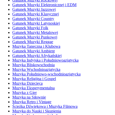
Gatunek Muzyki Rockowej
Gatunek Muzyki Elektronicznej i EDM
Gatunek Muzyki Jazzowej
Gatunek Muzyki Klasycznej
Gatunek Muzyki Country
Gatunek Muzyki Latynoskiej
Gatunek Muzyki Folk
Gatunek Muzyki Metalowej
Gatunek Muzyki Punkowej
Gatunek Muzyki Reggae
Muzyka Taneczna i Klubowa
Gatunek Muzyki Ambient
Gatunek Muzyki Afrykańskiej
Muzyka Indyjska i Południowoazjatycka
Muzyka Bliskowschodnia
Muzyka Wschodnioazjatycka
Muzyka Południowo-wschodnioazjatycka
Muzyka Religijna i Gospel
Muzyka Dziecięca
Muzyka Eksperymentalna
Muzyka z Gier
Muzyka na Siłownię
Muzyka Retro i Vintage
Ścieżka Dźwiękowa i Muzyka Filmowa
Muzyka do Nauki i Skupienia