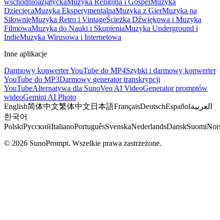
wschodnioazjatycka
Muzyka Religijna i Gospel
Muzyka
Dziecięca
Muzyka Eksperymentalna
Muzyka z Gier
Muzyka na
Siłownię
Muzyka Retro i Vintage
Ścieżka Dźwiękowa i Muzyka
Filmowa
Muzyka do Nauki i Skupienia
Muzyka Underground i
Indie
Muzyka Wirusowa i Internetowa
Inne aplikacje
Darmowy konwerter YouTube do MP4
Szybki i darmowy konwerter
YouTube do MP3
Darmowy generator transkrypcji
YouTube
Alternatywa dla Suno
Veo AI Video
Generator promptów
wideo
Gemini AI Photo
English
简体中文
繁体中文
日本語
Français
Deutsch
Español
العربية
한국어
Polski
Русский
Italiano
Português
Svenska
Nederlands
Dansk
Suomi
Nor
© 2026 SunoPrompt. Wszelkie prawa zastrzeżone.