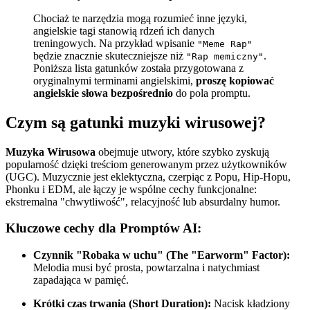
Chociaż te narzędzia mogą rozumieć inne języki,
angielskie tagi stanowią rdzeń ich danych
treningowych. Na przykład wpisanie
"Meme Rap"
będzie znacznie skuteczniejsze niż
.
"Rap memiczny"
Poniższa lista gatunków została przygotowana z
oryginalnymi terminami angielskimi,
proszę kopiować
angielskie słowa bezpośrednio
do pola promptu.
Czym są gatunki muzyki wirusowej?
Muzyka Wirusowa
obejmuje utwory, które szybko zyskują
popularność dzięki treściom generowanym przez użytkowników
(UGC). Muzycznie jest eklektyczna, czerpiąc z Popu, Hip-Hopu,
Phonku i EDM, ale łączy je wspólne cechy funkcjonalne:
ekstremalna "chwytliwość", relacyjność lub absurdalny humor.
Kluczowe cechy dla Promptów AI:
Czynnik "Robaka w uchu" (The "Earworm" Factor):
Melodia musi być prosta, powtarzalna i natychmiast
zapadająca w pamięć.
Krótki czas trwania (Short Duration):
Nacisk kładziony