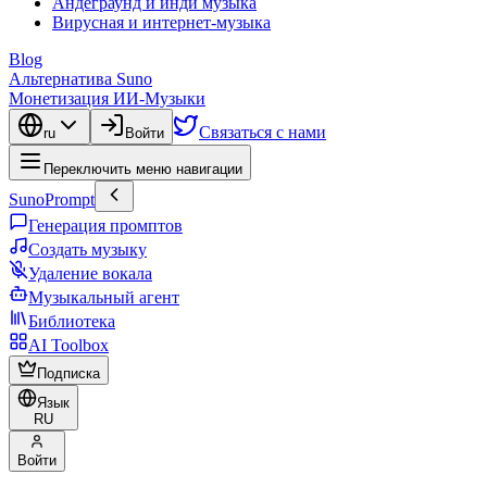
Андеграунд и инди музыка
Вирусная и интернет-музыка
Blog
Альтернатива Suno
Монетизация ИИ-Музыки
Связаться с нами
ru
Войти
Переключить меню навигации
SunoPrompt
Генерация промптов
Создать музыку
Удаление вокала
Музыкальный агент
Библиотека
AI Toolbox
Подписка
Язык
RU
Войти