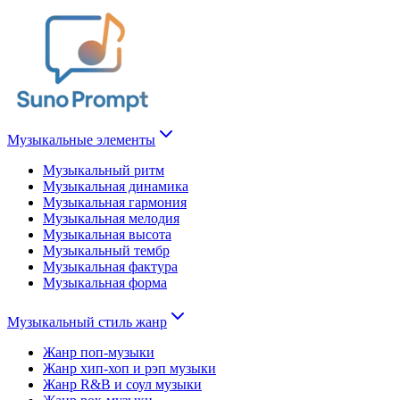
Музыкальные элементы
Музыкальный ритм
Музыкальная динамика
Музыкальная гармония
Музыкальная мелодия
Музыкальная высота
Музыкальный тембр
Музыкальная фактура
Музыкальная форма
Музыкальный стиль жанр
Жанр поп-музыки
Жанр хип-хоп и рэп музыки
Жанр R&B и соул музыки