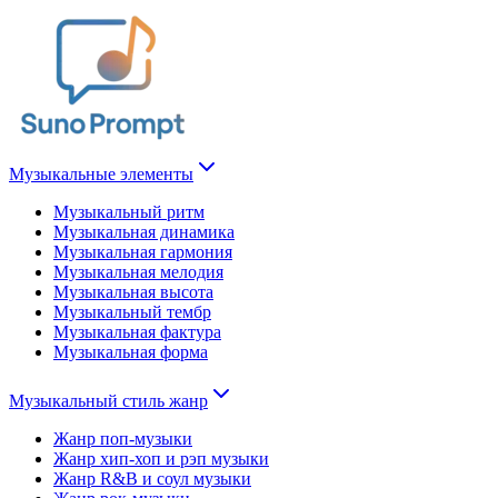
Музыкальные элементы
Музыкальный ритм
Музыкальная динамика
Музыкальная гармония
Музыкальная мелодия
Музыкальная высота
Музыкальный тембр
Музыкальная фактура
Музыкальная форма
Музыкальный стиль жанр
Жанр поп-музыки
Жанр хип-хоп и рэп музыки
Жанр R&B и соул музыки