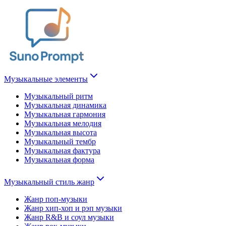
Музыкальные элементы
Музыкальный ритм
Музыкальная динамика
Музыкальная гармония
Музыкальная мелодия
Музыкальная высота
Музыкальный тембр
Музыкальная фактура
Музыкальная форма
Музыкальный стиль жанр
Жанр поп-музыки
Жанр хип-хоп и рэп музыки
Жанр R&B и соул музыки