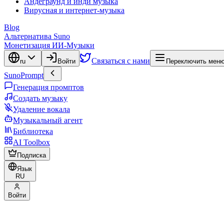
Андеграунд и инди музыка
Вирусная и интернет-музыка
Blog
Альтернатива Suno
Монетизация ИИ-Музыки
Связаться с нами
ru
Войти
Переключить меню
SunoPrompt
Генерация промптов
Создать музыку
Удаление вокала
Музыкальный агент
Библиотека
AI Toolbox
Подписка
Язык
RU
Войти