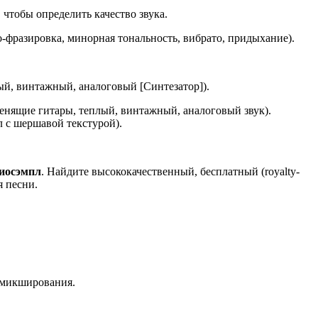
 чтобы определить качество звука.
-фразировка, минорная тональность, вибрато, придыхание).
ый, винтажный, аналоговый [Синтезатор]).
венящие гитары, теплый, винтажный, аналоговый звук).
 с шершавой текстурой).
диосэмпл
. Найдите высококачественный, бесплатный (royalty-
я песни.
о микширования.