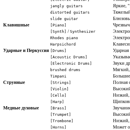
Яркие, 
jangly guitars
Тяжелый
distorted guitars
Блюзовы
slide guitar
Клавишные
Чрезвыч
[Piano]
/
Электро
[Synth]
Synthesizer
Электро
Rhodes piano
Клавеси
Harpsichord
Ударные и Перкуссия
Ударная
[Drums]
Указыва
[Acoustic Drums]
Звуки д
[Electronic Drums]
Мягкий,
brushed drums
Большие
Timpani
Струнные
Полная 
[Strings]
Высокий
[Violin]
Низкий,
[Cello]
Щипковы
[Harp]
Медные духовые
Звучани
[Brass]
Высокий
[Trumpet]
Низкий,
[Trombone]
Может о
[Horns]