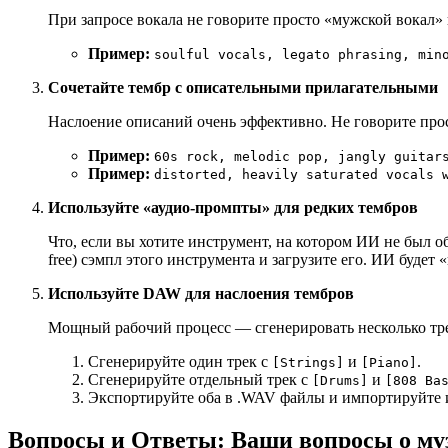
При запросе вокала не говорите просто «мужской вокал» 
Пример:
soulful vocals, legato phrasing, min
Сочетайте тембр с описательными прилагательными
Наслоение описаний очень эффективно. Не говорите про
Пример:
60s rock, melodic pop, jangly guitar
Пример:
distorted, heavily saturated vocals 
Используйте «аудио-промпты» для редких тембров
Что, если вы хотите инструмент, на котором ИИ не был 
free) сэмпл этого инструмента и загрузите его. ИИ будет
Используйте DAW для наслоения тембров
Мощный рабочий процесс — сгенерировать несколько трек
Сгенерируйте один трек с
и
.
[Strings]
[Piano]
Сгенерируйте отдельный трек с
и
[Drums]
[808 Ba
Экспортируйте оба в .WAV файлы и импортируйте и
Вопросы и Ответы: Ваши вопросы о му