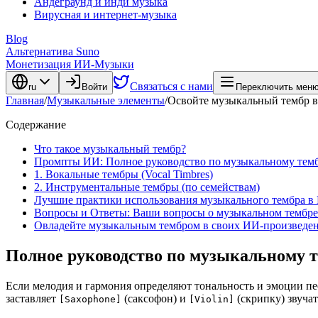
Андеграунд и инди музыка
Вирусная и интернет-музыка
Blog
Альтернатива Suno
Монетизация ИИ-Музыки
Связаться с нами
ru
Войти
Переключить меню
Главная
/
Музыкальные элементы
/
Освойте музыкальный тембр в 
Содержание
Что такое музыкальный тембр?
Промпты ИИ: Полное руководство по музыкальному тем
1. Вокальные тембры (Vocal Timbres)
2. Инструментальные тембры (по семействам)
Лучшие практики использования музыкального тембра в
Вопросы и Ответы: Ваши вопросы о музыкальном тембре
Овладейте музыкальным тембром в своих ИИ-произведе
Полное руководство по музыкальному 
Если мелодия и гармония определяют тональность и эмоции пе
заставляет
(саксофон) и
(скрипку) звучат
[Saxophone]
[Violin]