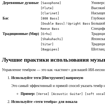
Деревянные духовые
Универс
[Saxophone]
Высокий
[Flute]
Насыщен
[Clarinet]
Бас
Глубоки
[808 Bass]
/
Большой 
[Double Bass]
Upright Bass
Специфи
Reese Bass
Традиционные (Мир)
Традици
[Erhu]
Японская
[Shakuhachi]
Традици
[Sitar]
Шотланд
[Bagpipes]
Лучшие практики использования музык
Управление тембром — это как «кастинг» для вашей ИИ-песни
Используйте теги [Инструмент] напрямую
Это самый эффективный и прямой способ указать тембр и
Пример:
[Verse] [Acoustic Guitar] [soft voca
Используйте «теги тембра» для вокала