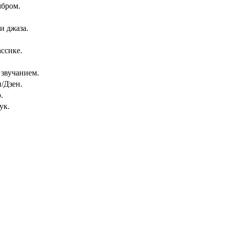
мбром.
и джаза.
ассике.
 звучанием.
/Дзен.
.
ук.