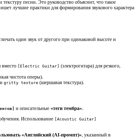
текстуру песни. Это руководство объяснит, что такое
пишет лучшие практики для формирования звукового характера
тличать один звук от другого при одинаковой высоте и
я вместо
(электрогитара) для резкого,
[Electric Guitar]
нкая чистота оперы).
ли
(шершавая текстура).
gritty texture
и описательные
«теги тембра»
.
ентов]
 обучения. Использование
[Acoustic Guitar]
льзовать «Английский (AI-промпт)»
, указанный в