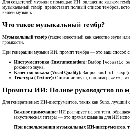
Для создателей музыки с помощью ИИ, овладение языком тембр
музыкальный тембр, предоставит полный список тембров, кото
вашей музыки.
Что такое музыкальный тембр?
Музыкальный тембр
(также известный как качество звука или
громкости.
При генерации музыки ИИ, промпт тембра — это ваш способ с
Инструментовка (Instrumentation):
Выбор
[Acoustic G
рокового звука.
Качество вокала (Vocal Quality):
Запрос
(п
soulful rasp
Текстура (Texture):
Описание звука, например,
warm, vi
Промпты ИИ: Полное руководство по 
Для генеративных ИИ-инструментов, таких как Suno, лучший 
Важное примечание:
ИИ реагирует на эти теги, обращая
(акустическая гитара) — это прямая команда для ИИ испо
При использовании музыкальных ИИ-инструментов, та