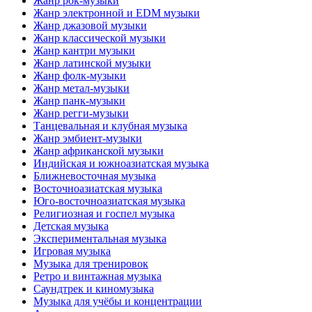
Жанр рок-музыки
Жанр электронной и EDM музыки
Жанр джазовой музыки
Жанр классической музыки
Жанр кантри музыки
Жанр латинской музыки
Жанр фолк-музыки
Жанр метал-музыки
Жанр панк-музыки
Жанр регги-музыки
Танцевальная и клубная музыка
Жанр эмбиент-музыки
Жанр африканской музыки
Индийская и южноазиатская музыка
Ближневосточная музыка
Восточноазиатская музыка
Юго-восточноазиатская музыка
Религиозная и госпел музыка
Детская музыка
Экспериментальная музыка
Игровая музыка
Музыка для тренировок
Ретро и винтажная музыка
Саундтрек и киномузыка
Музыка для учёбы и концентрации