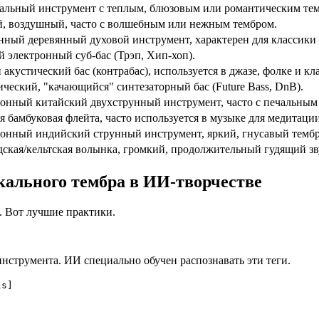
альный инструмент с теплым, блюзовым или романтическим те
, воздушный, часто с волшебным или нежным тембром.
ный деревянный духовой инструмент, характерен для классики 
й электронный суб-бас (Трэп, Хип-хоп).
акустический бас (контрабас), используется в джазе, фолке и кл
ческий, "качающийся" синтезаторный бас (Future Bass, DnB).
онный китайский двухструнный инструмент, часто с печальным
 бамбуковая флейта, часто используется в музыке для медитации
онный индийский струнный инструмент, яркий, гнусавый тембр
ская/кельтская волынка, громкий, продолжительный гудящий зв
ального тембра в ИИ-творчестве
. Вот лучшие практики.
нструмента. ИИ специально обучен распознавать эти теги.
ls]