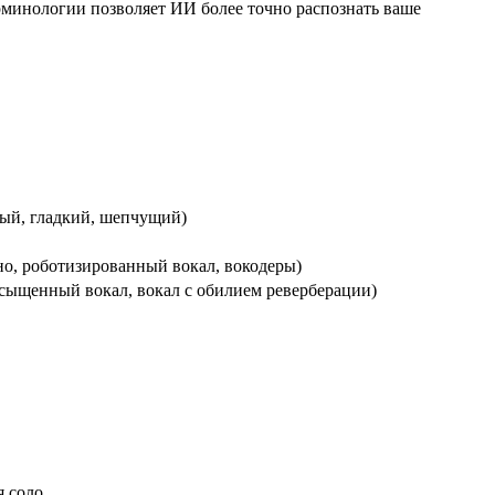
рминологии позволяет ИИ более точно распознать ваше
ный, гладкий, шепчущий)
о, роботизированный вокал, вокодеры)
сыщенный вокал, вокал с обилием реверберации)
 соло.