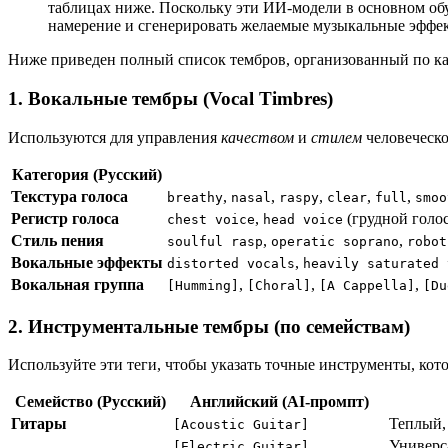
таблицах ниже. Поскольку эти ИИ-модели в основном об
намерение и сгенерировать желаемые музыкальные эффе
Ниже приведен полный список тембров, организованный по кат
1. Вокальные тембры (Vocal Timbres)
Используются для управления
качеством
и
стилем
человеческо
Категория (Русский)
Текстура голоса
,
,
,
,
,
breathy
nasal
raspy
clear
full
smoo
Регистр голоса
,
(грудной голос
chest voice
head voice
Стиль пения
,
,
soulful rasp
operatic soprano
robot
Вокальные эффекты
,
distorted vocals
heavily saturated 
Вокальная группа
,
,
,
[Humming]
[Choral]
[A Cappella]
[Du
2. Инструментальные тембры (по семействам)
Используйте эти теги, чтобы указать точные инструменты, кот
Семейство (Русский)
Английский (AI-промпт)
Гитары
Теплый,
[Acoustic Guitar]
Универса
[Electric Guitar]