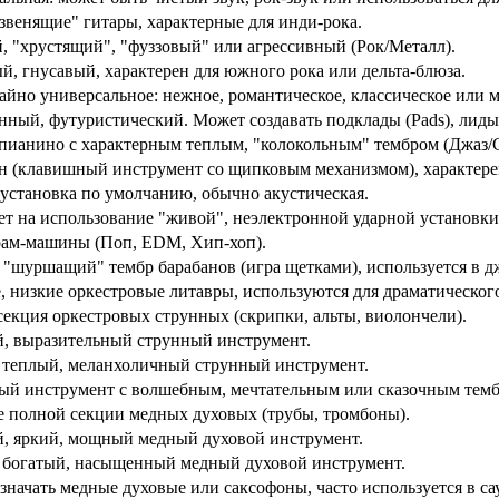
"звенящие" гитары, характерные для инди-рока.
, "хрустящий", "фуззовый" или агрессивный (Рок/Металл).
й, гнусавый, характерен для южного рока или дельта-блюза.
айно универсальное: нежное, романтическое, классическое или 
нный, футуристический. Может создавать подклады (Pads), лиды 
пианино с характерным теплым, "колокольным" тембром (Джаз/С
н (клавишный инструмент со щипковым механизмом), характере
 установка по умолчанию, обычно акустическая.
ет на использование "живой", неэлектронной ударной установки
рам-машины (Поп, EDM, Хип-хоп).
 "шуршащий" тембр барабанов (игра щетками), используется в д
, низкие оркестровые литавры, используются для драматическог
секция оркестровых струнных (скрипки, альты, виолончели).
, выразительный струнный инструмент.
 теплый, меланхоличный струнный инструмент.
й инструмент с волшебным, мечтательным или сказочным темб
е полной секции медных духовых (трубы, тромбоны).
, яркий, мощный медный духовой инструмент.
 богатый, насыщенный медный духовой инструмент.
значать медные духовые или саксофоны, часто используется в са