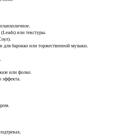
меланхоличное.
(Leads) или текстуры.
оул).
н для барокко или торжественной музыки.
.
жазе или фолке.
о эффекта.
ром.
ундтреках.