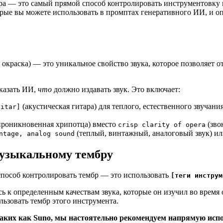
а — это самый прямой способ контролировать инструментовку и 
рые вы можете использовать в промптах генеративного ИИ, и о
 окраска) — это уникальное свойство звука, которое позволяет о
казать ИИ,
что
должно издавать звук. Это включает:
(акустическая гитара) для теплого, естественного звучани
uitar]
роникновенная хрипотца) вместо
(зво
crisp clarity of opera
(теплый, винтажный, аналоговый звук) и
ntage, analog sound
музыкальному тембру
способ контролировать тембр — это использовать
[теги инструм
сь к определенным качествам звука, которые он изучил во время
льзовать тембр этого инструмента.
ких как Suno, мы настоятельно рекомендуем напрямую испо