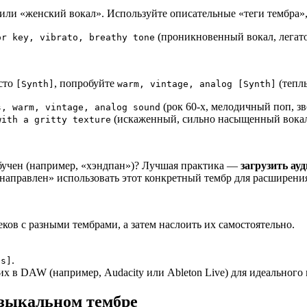
или «женский вокал». Используйте описательные «теги тембра»,
(проникновенный вокал, легато
or key, vibrato, breathy tone
сто
, попробуйте
(тепл
[Synth]
warm, vintage, analog [Synth]
(рок 60-х, мелодичный поп, з
s, warm, vintage, analog sound
(искаженный, сильно насыщенный вокал
with a gritty texture
обучен (например, «хэндпан»)? Лучшая практика —
загрузить ау
 «направлен» использовать этот конкретный тембр для расширени
ов с разными тембрами, а затем наслоить их самостоятельно.
.
ss]
х в DAW (например, Audacity или Ableton Live) для идеальног
зыкальном тембре