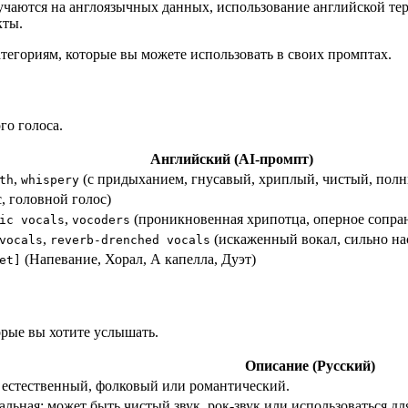
учаются на англоязычных данных, использование английской те
кты.
егориям, которые вы можете использовать в своих промптах.
го голоса.
Английский (AI-промпт)
,
(с придыханием, гнусавый, хриплый, чистый, пол
th
whispery
, головной голос)
,
(проникновенная хрипотца, оперное сопран
ic vocals
vocoders
,
(искаженный вокал, сильно на
vocals
reverb-drenched vocals
(Напевание, Хорал, А капелла, Дуэт)
et]
орые вы хотите услышать.
Описание (Русский)
 естественный, фолковый или романтический.
льная: может быть чистый звук, рок-звук или использоваться для