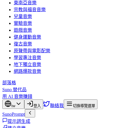
東南亞音樂
宗教與福音音樂
兒童音樂
實驗音樂
遊戲音樂
健身運動音樂
復古音樂
原聲帶與電影配樂
學習專注音樂
地下獨立音樂
網路爆款音樂
部落格
Suno 替代品
用 AI 音樂賺錢
聯絡我
tw
登入
切換導覽選單
SunoPrompt
提示詞生成