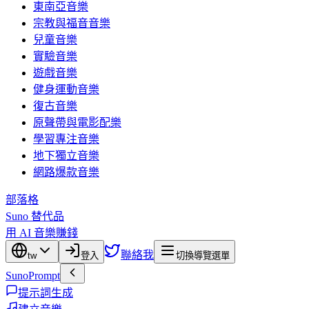
東南亞音樂
宗教與福音音樂
兒童音樂
實驗音樂
遊戲音樂
健身運動音樂
復古音樂
原聲帶與電影配樂
學習專注音樂
地下獨立音樂
網路爆款音樂
部落格
Suno 替代品
用 AI 音樂賺錢
聯絡我
tw
登入
切換導覽選單
SunoPrompt
提示詞生成