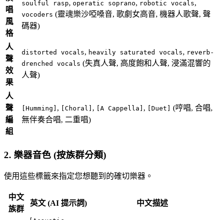
,
,
,
soulful rasp
operatic soprano
robotic vocals
唱
(靈魂樂沙啞嗓音, 歌劇女高音, 機器人歌聲, 聲
vocoders
風
碼器)
格
人
,
,
distorted vocals
heavily saturated vocals
reverb-
聲
(失真人聲, 高度飽和人聲, 浸滿混響的
drenched vocals
效
人聲)
果
人
聲
,
,
,
(哼唱, 合唱,
[Humming]
[Choral]
[A Cappella]
[Duet]
編
無伴奏合唱, 二重唱)
組
2. 樂器音色 (按族群分類)
使用這些標籤來指定您想聽到的確切樂器。
中文
英文 (AI 提示詞)
中文描述
族群