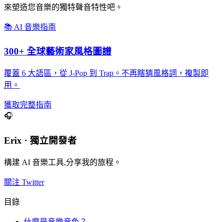
來塑造您音樂的獨特聲音特性吧。
📚 AI 音樂指南
300+ 全球藝術家風格圖譜
覆蓋 6 大語區，從 J-Pop 到 Trap。不再瞎猜風格詞，複製即
用。
獲取完整指南
🎧
Erix · 獨立開發者
構建 AI 音樂工具,分享我的旅程。
關注 Twitter
目錄
什麼是音樂音色？