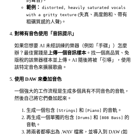
的聲音)。
範例：
distorted, heavily saturated vocals
(失真、高度飽和、帶有
with a gritty texture
粗礪質感的人聲)。
對稀有音色使用「音訊提示」
如果您想要 AI 未經訓練的樂器（例如「手碟」）怎麼
辦？最佳實踐是
上傳一個音訊樣本
。找一個高品質、免
版稅的該樂器樣本並上傳。AI 隨後將被「引導」，使用
該特定音色來擴展歌曲。
使用 DAW 來疊加音色
一個強大的工作流程是生成多個具有不同音色的音軌，
然後自己將它們疊加起來。
生成一個包含
和
的音軌。
[Strings]
[Piano]
再生成一個單獨的包含
和
的
[Drums]
[808 Bass]
音軌。
將兩者都導出為 .WAV 檔案，並導入到 DAW (如