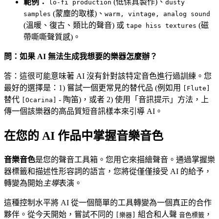
範例：
(低保真製作)、
lo-fi production
dusty
(蒙塵的取樣)、
samples
warm, vintage, analog sound
(溫暖、復古、類比的聲音) 或
(磁
tape hiss textures
帶嘶嘶聲質感)。
問：如果 AI 無法生成我想要的樂器怎麼辦？
答：這很可能意味著 AI 沒有針對該特定音色進行過訓練。您
最好的選擇是：1) 嘗試一個更常見的替代品 (例如用
[Flute]
替代
- 陶笛)，或者 2) 使用「音訊提示」方法，上
[Ocarina]
傳一個該樂器的高品質短音訊樣本來引導 AI。
在您的 AI 作品中掌握音樂音色
音樂音色
是您的聲音工具箱。您用它來描繪聲音。通過掌握樂
器標籤和描述性形容詞的語言，您將從僅僅接受 AI 的給予，
轉變為開始
主導
表演。
這種控制水平將 AI 從一個簡單的工具轉變為一個真正的合作
夥伴。從今天開始，嘗試不同的
組合和人聲
，
[樂器]
音色標籤