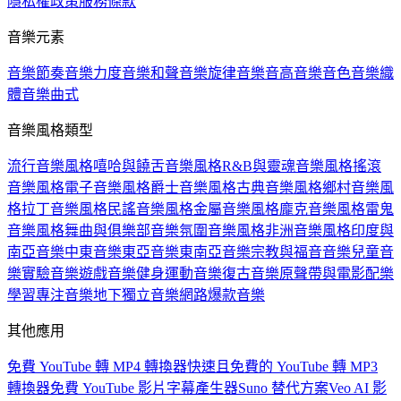
隱私權政策
服務條款
音樂元素
音樂節奏
音樂力度
音樂和聲
音樂旋律
音樂音高
音樂音色
音樂織
體
音樂曲式
音樂風格類型
流行音樂風格
嘻哈與饒舌音樂風格
R&B與靈魂音樂風格
搖滾
音樂風格
電子音樂風格
爵士音樂風格
古典音樂風格
鄉村音樂風
格
拉丁音樂風格
民謠音樂風格
金屬音樂風格
龐克音樂風格
雷鬼
音樂風格
舞曲與俱樂部音樂
氛圍音樂風格
非洲音樂風格
印度與
南亞音樂
中東音樂
東亞音樂
東南亞音樂
宗教與福音音樂
兒童音
樂
實驗音樂
遊戲音樂
健身運動音樂
復古音樂
原聲帶與電影配樂
學習專注音樂
地下獨立音樂
網路爆款音樂
其他應用
免費 YouTube 轉 MP4 轉換器
快速且免費的 YouTube 轉 MP3
轉換器
免費 YouTube 影片字幕產生器
Suno 替代方案
Veo AI 影