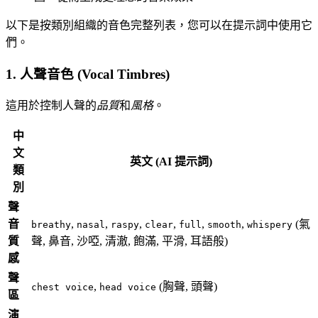
以下是按類別組織的音色完整列表，您可以在提示詞中使用它
們。
1. 人聲音色 (Vocal Timbres)
這用於控制人聲的
品質
和
風格
。
中
文
英文 (AI 提示詞)
類
別
聲
音
,
,
,
,
,
,
(氣
breathy
nasal
raspy
clear
full
smooth
whispery
質
聲, 鼻音, 沙啞, 清澈, 飽滿, 平滑, 耳語般)
感
聲
,
(胸聲, 頭聲)
chest voice
head voice
區
演