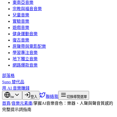
東南亞音樂
宗教與福音音樂
兒童音樂
實驗音樂
遊戲音樂
健身運動音樂
復古音樂
原聲帶與電影配樂
學習專注音樂
地下獨立音樂
網路爆款音樂
部落格
Suno 替代品
用 AI 音樂賺錢
聯絡我
tw
登入
切換導覽選單
首頁
/
音樂元素庫
/
掌握AI音樂音色：樂器、人聲與聲音質感的
完整提示詞指南