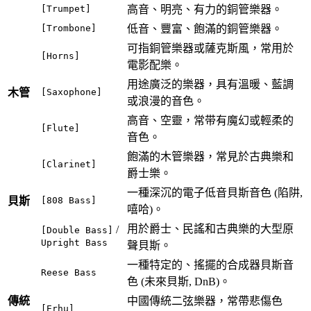
[Trumpet]
高音、明亮、有力的銅管樂器。
[Trombone]
低音、豐富、飽滿的銅管樂器。
可指銅管樂器或薩克斯風，常用於
[Horns]
電影配樂。
用途廣泛的樂器，具有溫暖、藍調
木管
[Saxophone]
或浪漫的音色。
高音、空靈，常带有魔幻或輕柔的
[Flute]
音色。
飽滿的木管樂器，常見於古典樂和
[Clarinet]
爵士樂。
一種深沉的電子低音貝斯音色 (陷阱,
貝斯
[808 Bass]
嘻哈)。
用於爵士、民謠和古典樂的大型原
/
[Double Bass]
Upright Bass
聲貝斯。
一種特定的、搖擺的合成器貝斯音
Reese Bass
色 (未來貝斯, DnB)。
傳統
中國傳統二弦樂器，常帶悲傷色
[Erhu]