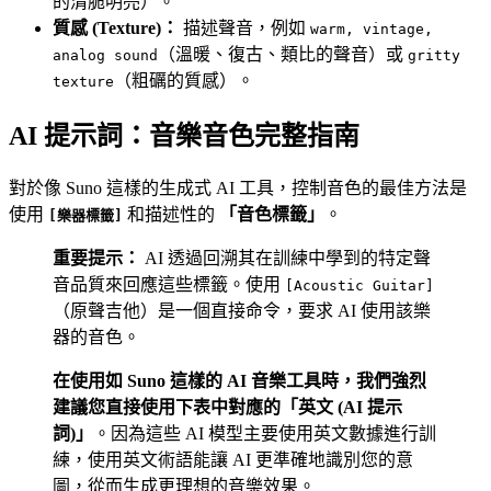
的清脆明亮）。
質感 (Texture)：
描述聲音，例如
warm, vintage,
（溫暖、復古、類比的聲音）或
analog sound
gritty
（粗礪的質感）。
texture
AI 提示詞：音樂音色完整指南
對於像 Suno 這樣的生成式 AI 工具，控制音色的最佳方法是
使用
和描述性的
「音色標籤」
。
[樂器標籤]
重要提示：
AI 透過回溯其在訓練中學到的特定聲
音品質來回應這些標籤。使用
[Acoustic Guitar]
（原聲吉他）是一個直接命令，要求 AI 使用該樂
器的音色。
在使用如 Suno 這樣的 AI 音樂工具時，我們強烈
建議您直接使用下表中對應的「英文 (AI 提示
詞)」
。因為這些 AI 模型主要使用英文數據進行訓
練，使用英文術語能讓 AI 更準確地識別您的意
圖，從而生成更理想的音樂效果。