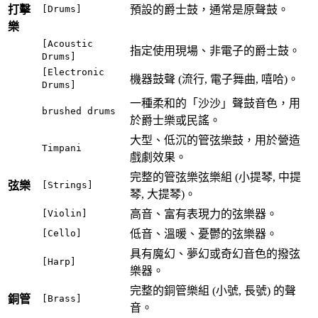
打擊
[Drums]
預設的爵士鼓，通常是原聲鼓。
樂
[Acoustic
指定使用現場、非電子的爵士鼓。
Drums]
[Electronic
機器鼓聲 (流行, 電子舞曲, 嘻哈)。
Drums]
一種柔和的「沙沙」聲鼓音色，用
brushed drums
於爵士樂或民謠。
大型、低沉的管弦樂鼓，用於營造
Timpani
戲劇效果。
完整的管弦樂弦樂組 (小提琴, 中提
弦樂
[Strings]
琴, 大提琴)。
[Violin]
高音、富有表現力的弦樂器。
[Cello]
低音、溫暖、憂鬱的弦樂器。
具有魔幻、夢幻或奇幻音色的撥弦
[Harp]
樂器。
完整的銅管樂組 (小號, 長號) 的聲
銅管
[Brass]
音。