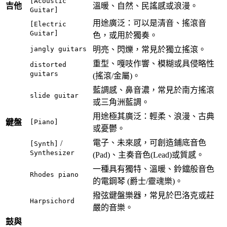
[Acoustic
吉他
溫暖、自然、民謠感或浪漫。
Guitar]
用途廣泛：可以是清音、搖滾音
[Electric
Guitar]
色，或用於獨奏。
jangly guitars
明亮、閃爍，常見於獨立搖滾。
重型、嘎吱作響、模糊或具侵略性
distorted
guitars
(搖滾/金屬)。
藍調感、鼻音濃，常見於南方搖滾
slide guitar
或三角洲藍調。
用途極其廣泛：輕柔、浪漫、古典
鍵盤
[Piano]
或憂鬱。
電子、未來感，可創造鋪底音色
/
[Synth]
Synthesizer
(Pad)、主奏音色(Lead)或質感。
一種具有獨特、溫暖、鈴鐺般音色
Rhodes piano
的電鋼琴 (爵士/靈魂樂)。
撥弦鍵盤樂器，常見於巴洛克或莊
Harpsichord
嚴的音樂。
鼓與