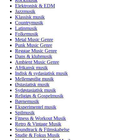
Rockmusik
Elektronisk & EDM
Jazzmusik
Klassisk musik
Countrymusik
Latinmusik
Folkemusik
Metal Music Genre
Punk Music Genre
Reggae Music Genre
Dans & klubmusik
Ambient Music Genre
Afrikansk musik
Indisk & sydasiatisk musik
Mellemøstlig musik
Østasiatisk musik
Sydøstasiatisk musik
Religiøs & Gospelmusik
Børnemusik
Eksperimentel musik
Spilmusik
Fitness & Workout Musik
Retro & Vintage Musik
Soundtrack & Filmskabelse
Studie & Fokus Musik