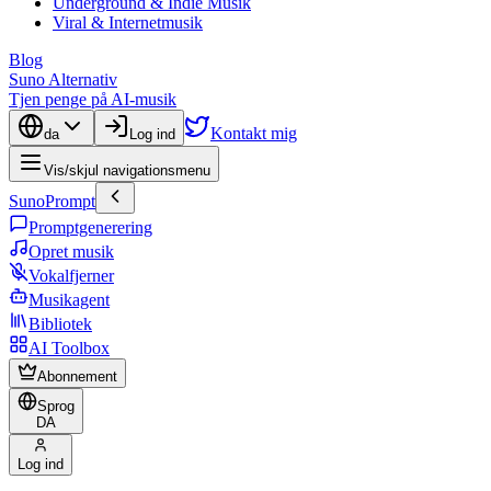
Underground & Indie Musik
Viral & Internetmusik
Blog
Suno Alternativ
Tjen penge på AI-musik
Kontakt mig
da
Log ind
Vis/skjul navigationsmenu
SunoPrompt
Promptgenerering
Opret musik
Vokalfjerner
Musikagent
Bibliotek
AI Toolbox
Abonnement
Sprog
DA
Log ind