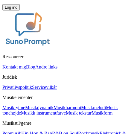
Log ind
Ressourcer
Kontakt mig
Blog
Andre links
Juridisk
Privatlivspolitik
Servicevilkår
Musikelementer
Musikrytme
Musikdynamik
Musikharmoni
Musikmelodi
Musik
tonehøjde
Musikk instrumentfarve
Musik tekstur
Musikform
Musikstil/genre
Popmusik
Hip-Hop & Rap
R&B og Soul
Rockmusik
Elektronisk &