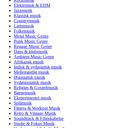
Rockmusik
Elektronisk & EDM
Jazzmusik
Klassisk musik
Countrymusik
Latinmusik
Folkemusik
Metal Music Genre
Punk Music Genre
Reggae Music Genre
Dans & klubmusik
Ambient Music Genre
Afrikansk musik
Indisk & sydasiatisk musik
Mellemøstlig musik
Østasiatisk musik
Sydøstasiatisk musik
Religiøs & Gospelmusik
Børnemusik
Eksperimentel musik
Spilmusik
Fitness & Workout Musik
Retro & Vintage Musik
Soundtrack & Filmskabelse
Studie & Fokus Musik