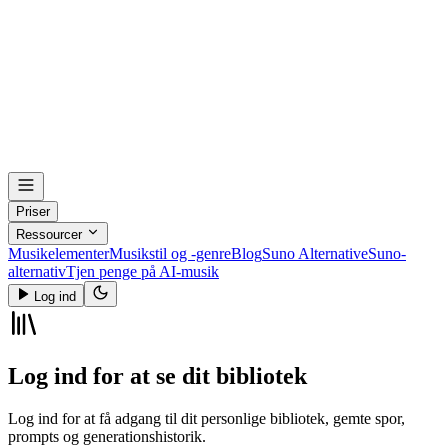
Priser
Ressourcer
Musikelementer
Musikstil og -genre
Blog
Suno Alternative
Suno-
alternativ
Tjen penge på AI-musik
Log ind
Log ind for at se dit bibliotek
Log ind for at få adgang til dit personlige bibliotek, gemte spor,
prompts og generationshistorik.