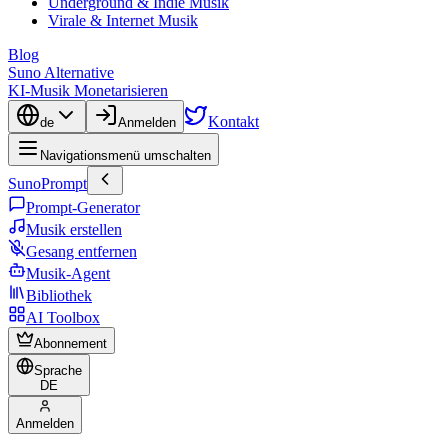
Underground & Indie Musik
Virale & Internet Musik
Blog
Suno Alternative
KI-Musik Monetarisieren
Kontakt
de
Anmelden
Navigationsmenü umschalten
SunoPrompt
Prompt-Generator
Musik erstellen
Gesang entfernen
Musik-Agent
Bibliothek
AI Toolbox
Abonnement
Sprache
DE
Anmelden