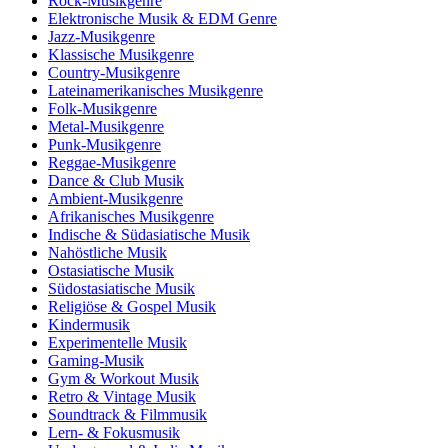
Rock-Musikgenre
Elektronische Musik & EDM Genre
Jazz-Musikgenre
Klassische Musikgenre
Country-Musikgenre
Lateinamerikanisches Musikgenre
Folk-Musikgenre
Metal-Musikgenre
Punk-Musikgenre
Reggae-Musikgenre
Dance & Club Musik
Ambient-Musikgenre
Afrikanisches Musikgenre
Indische & Südasiatische Musik
Nahöstliche Musik
Ostasiatische Musik
Südostasiatische Musik
Religiöse & Gospel Musik
Kindermusik
Experimentelle Musik
Gaming-Musik
Gym & Workout Musik
Retro & Vintage Musik
Soundtrack & Filmmusik
Lern- & Fokusmusik