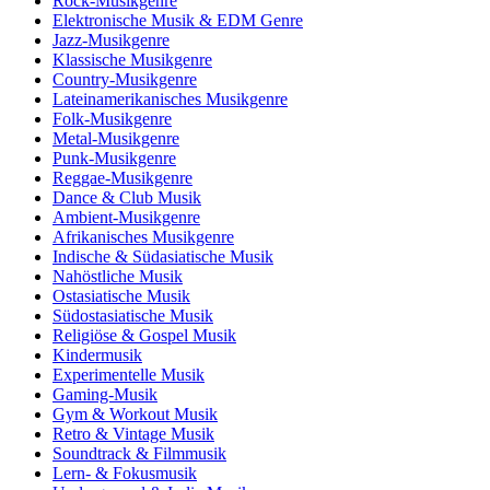
Rock-Musikgenre
Elektronische Musik & EDM Genre
Jazz-Musikgenre
Klassische Musikgenre
Country-Musikgenre
Lateinamerikanisches Musikgenre
Folk-Musikgenre
Metal-Musikgenre
Punk-Musikgenre
Reggae-Musikgenre
Dance & Club Musik
Ambient-Musikgenre
Afrikanisches Musikgenre
Indische & Südasiatische Musik
Nahöstliche Musik
Ostasiatische Musik
Südostasiatische Musik
Religiöse & Gospel Musik
Kindermusik
Experimentelle Musik
Gaming-Musik
Gym & Workout Musik
Retro & Vintage Musik
Soundtrack & Filmmusik
Lern- & Fokusmusik