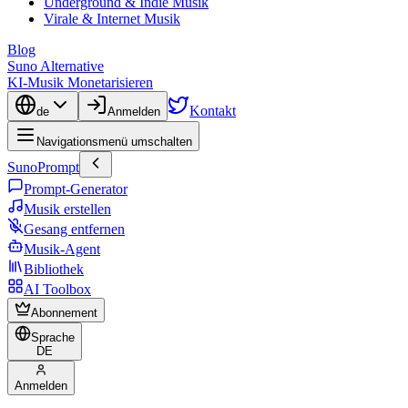
Underground & Indie Musik
Virale & Internet Musik
Blog
Suno Alternative
KI-Musik Monetarisieren
Kontakt
de
Anmelden
Navigationsmenü umschalten
SunoPrompt
Prompt-Generator
Musik erstellen
Gesang entfernen
Musik-Agent
Bibliothek
AI Toolbox
Abonnement
Sprache
DE
Anmelden