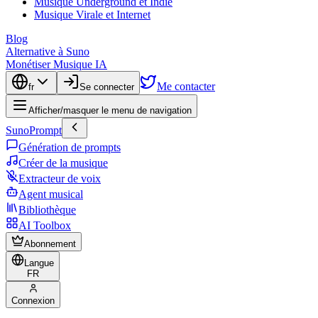
Musique Underground et Indie
Musique Virale et Internet
Blog
Alternative à Suno
Monétiser Musique IA
Me contacter
fr
Se connecter
Afficher/masquer le menu de navigation
SunoPrompt
Génération de prompts
Créer de la musique
Extracteur de voix
Agent musical
Bibliothèque
AI Toolbox
Abonnement
Langue
FR
Connexion