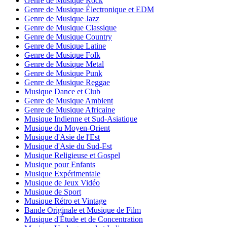
Genre de Musique Rock
Genre de Musique Électronique et EDM
Genre de Musique Jazz
Genre de Musique Classique
Genre de Musique Country
Genre de Musique Latine
Genre de Musique Folk
Genre de Musique Metal
Genre de Musique Punk
Genre de Musique Reggae
Musique Dance et Club
Genre de Musique Ambient
Genre de Musique Africaine
Musique Indienne et Sud-Asiatique
Musique du Moyen-Orient
Musique d'Asie de l'Est
Musique d'Asie du Sud-Est
Musique Religieuse et Gospel
Musique pour Enfants
Musique Expérimentale
Musique de Jeux Vidéo
Musique de Sport
Musique Rétro et Vintage
Bande Originale et Musique de Film
Musique d'Étude et de Concentration