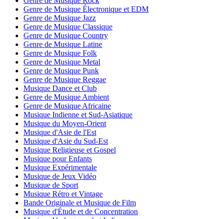
Genre de Musique Rock
Genre de Musique Électronique et EDM
Genre de Musique Jazz
Genre de Musique Classique
Genre de Musique Country
Genre de Musique Latine
Genre de Musique Folk
Genre de Musique Metal
Genre de Musique Punk
Genre de Musique Reggae
Musique Dance et Club
Genre de Musique Ambient
Genre de Musique Africaine
Musique Indienne et Sud-Asiatique
Musique du Moyen-Orient
Musique d'Asie de l'Est
Musique d'Asie du Sud-Est
Musique Religieuse et Gospel
Musique pour Enfants
Musique Expérimentale
Musique de Jeux Vidéo
Musique de Sport
Musique Rétro et Vintage
Bande Originale et Musique de Film
Musique d'Étude et de Concentration