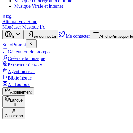
Musique Underground et Indie
Musique Virale et Internet
Blog
Alternative à Suno
Monétiser Musique IA
Me contacter
fr
Se connecter
Afficher/masquer l
SunoPrompt
Génération de prompts
Créer de la musique
Extracteur de voix
Agent musical
Bibliothèque
AI Toolbox
Abonnement
Langue
FR
Connexion