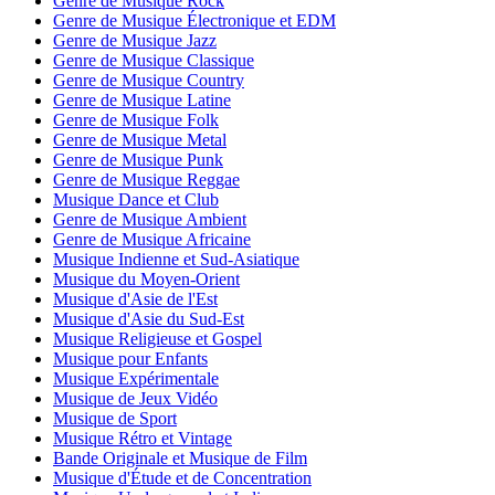
Genre de Musique Rock
Genre de Musique Électronique et EDM
Genre de Musique Jazz
Genre de Musique Classique
Genre de Musique Country
Genre de Musique Latine
Genre de Musique Folk
Genre de Musique Metal
Genre de Musique Punk
Genre de Musique Reggae
Musique Dance et Club
Genre de Musique Ambient
Genre de Musique Africaine
Musique Indienne et Sud-Asiatique
Musique du Moyen-Orient
Musique d'Asie de l'Est
Musique d'Asie du Sud-Est
Musique Religieuse et Gospel
Musique pour Enfants
Musique Expérimentale
Musique de Jeux Vidéo
Musique de Sport
Musique Rétro et Vintage
Bande Originale et Musique de Film
Musique d'Étude et de Concentration