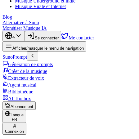
Musique Underground et Indie
Musique Virale et Internet
Blog
Alternative à Suno
Monétiser Musique IA
Me contacter
fr
Se connecter
Afficher/masquer le menu de navigation
SunoPrompt
Génération de prompts
Créer de la musique
Extracteur de voix
Agent musical
Bibliothèque
AI Toolbox
Abonnement
Langue
FR
Connexion