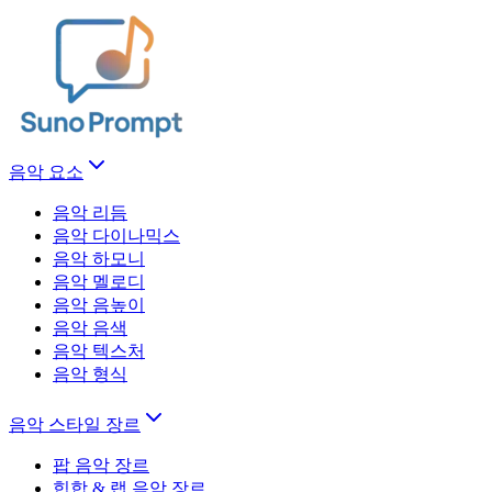
음악 요소
음악 리듬
음악 다이나믹스
음악 하모니
음악 멜로디
음악 음높이
음악 음색
음악 텍스처
음악 형식
음악 스타일 장르
팝 음악 장르
힙합 & 랩 음악 장르