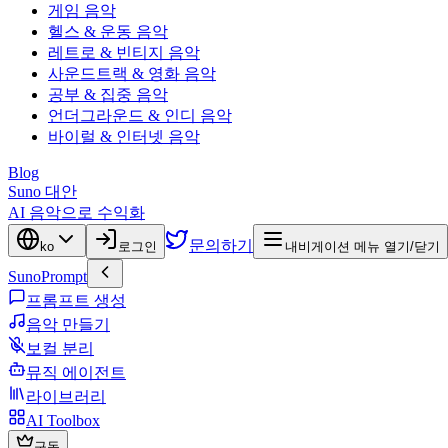
게임 음악
헬스 & 운동 음악
레트로 & 빈티지 음악
사운드트랙 & 영화 음악
공부 & 집중 음악
언더그라운드 & 인디 음악
바이럴 & 인터넷 음악
Blog
Suno 대안
AI 음악으로 수익화
문의하기
ko
로그인
내비게이션 메뉴 열기/닫기
SunoPrompt
프롬프트 생성
음악 만들기
보컬 분리
뮤직 에이전트
라이브러리
AI Toolbox
구독