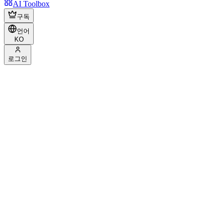
AI Toolbox
구독
언어
KO
로그인