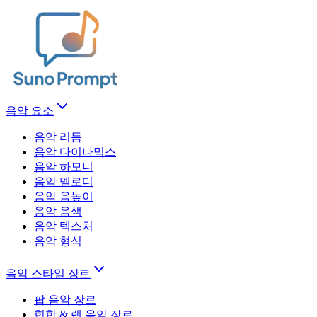
음악 요소
음악 리듬
음악 다이나믹스
음악 하모니
음악 멜로디
음악 음높이
음악 음색
음악 텍스처
음악 형식
음악 스타일 장르
팝 음악 장르
힙합 & 랩 음악 장르