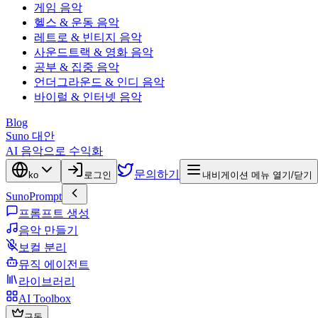
게임 음악
헬스 & 운동 음악
레트로 & 빈티지 음악
사운드트랙 & 영화 음악
공부 & 집중 음악
언더그라운드 & 인디 음악
바이럴 & 인터넷 음악
Blog
Suno 대안
AI 음악으로 수익화
문의하기
ko
로그인
내비게이션 메뉴 열기/닫기
SunoPrompt
프롬프트 생성
음악 만들기
보컬 분리
뮤직 에이전트
라이브러리
AI Toolbox
구독