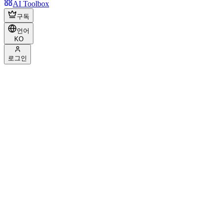
AI Toolbox
구독
언어
KO
로그인