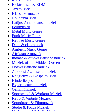
Rockmuziek
Elektronisch & EDM
Jazzmuziek
Klassieke muziek
Countrymuziek
Latijns-Amerikaanse muziek
Folkmusiek
Metal Music Genre
Punk Music Genre
Reggae Music Genre
Dans & clubmuziek
Ambient Music Genre
Afrikaanse muziek
Indiase & Zuid-Aziatische muziek
Muziek uit het Midden-Oosten
Oost-Aziatische muziek
Zuidoost-Aziatische muziek
Religieuze & Gospelmuziek
Kinderliedjes
Experimentele muziek
Gamingmuziek
Sportschool & Workout Muziek
Retro & Vintage Muziek
Soundtrack & Filmmuziek
Studie & Focus Muziek