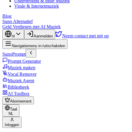
Underground & Indie Muziek
Virale & Internetmuziek
Blog
Suno Alternatief
Geld Verdienen met AI Muziek
Neem contact met mij op
nl
Aanmelden
Navigatiemenu in-/uitschakelen
SunoPrompt
Prompt Generator
Muziek maken
Vocal Remover
Muziek Agent
Bibliotheek
AI Toolbox
Abonnement
Taal
NL
Inloggen