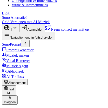
Underground & Indie Muziek
Virale & Internetmuziek
Blog
Suno Alternatief
Geld Verdienen met AI Muziek
Neem contact met mij op
nl
Aanmelden
Navigatiemenu in-/uitschakelen
SunoPrompt
Prompt Generator
Muziek maken
Vocal Remover
Muziek Agent
Bibliotheek
AI Toolbox
Abonnement
Taal
NL
Inloggen