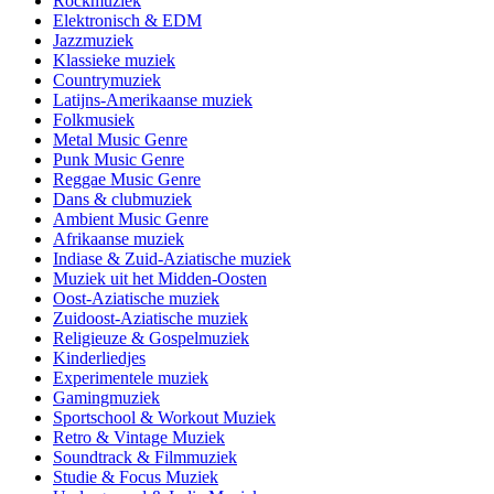
Rockmuziek
Elektronisch & EDM
Jazzmuziek
Klassieke muziek
Countrymuziek
Latijns-Amerikaanse muziek
Folkmusiek
Metal Music Genre
Punk Music Genre
Reggae Music Genre
Dans & clubmuziek
Ambient Music Genre
Afrikaanse muziek
Indiase & Zuid-Aziatische muziek
Muziek uit het Midden-Oosten
Oost-Aziatische muziek
Zuidoost-Aziatische muziek
Religieuze & Gospelmuziek
Kinderliedjes
Experimentele muziek
Gamingmuziek
Sportschool & Workout Muziek
Retro & Vintage Muziek
Soundtrack & Filmmuziek
Studie & Focus Muziek