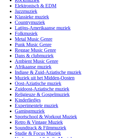
Rockmuziek
Elektronisch & EDM
Jazzmuziek
Klassieke muziek
Countrymuziek
Latijns-Amerikaanse muziek
Folkmusiek
Metal Music Genre
Punk Music Genre
Reggae Music Genre
Dans & clubmuziek
Ambient Music Genre
Afrikaanse muziek
Indiase & Zuid-Aziatische muziek
Muziek uit het Midden-Oosten
Oost-Aziatische muziek
Zuidoost-Aziatische muziek
Religieuze & Gospelmuziek
Kinderliedjes
Experimentele muziek
Gamingmuziek
Sportschool & Workout Muziek
Retro & Vintage Muziek
Soundtrack & Filmmuziek
Studie & Focus Muziek