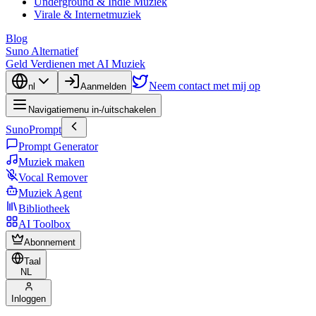
Underground & Indie Muziek
Virale & Internetmuziek
Blog
Suno Alternatief
Geld Verdienen met AI Muziek
Neem contact met mij op
nl
Aanmelden
Navigatiemenu in-/uitschakelen
SunoPrompt
Prompt Generator
Muziek maken
Vocal Remover
Muziek Agent
Bibliotheek
AI Toolbox
Abonnement
Taal
NL
Inloggen