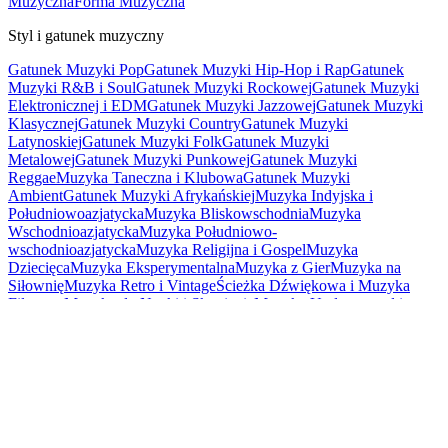
Muzyczna
Forma Muzyczna
Styl i gatunek muzyczny
Gatunek Muzyki Pop
Gatunek Muzyki Hip-Hop i Rap
Gatunek
Muzyki R&B i Soul
Gatunek Muzyki Rockowej
Gatunek Muzyki
Elektronicznej i EDM
Gatunek Muzyki Jazzowej
Gatunek Muzyki
Klasycznej
Gatunek Muzyki Country
Gatunek Muzyki
Latynoskiej
Gatunek Muzyki Folk
Gatunek Muzyki
Metalowej
Gatunek Muzyki Punkowej
Gatunek Muzyki
Reggae
Muzyka Taneczna i Klubowa
Gatunek Muzyki
Ambient
Gatunek Muzyki Afrykańskiej
Muzyka Indyjska i
Południowoazjatycka
Muzyka Bliskowschodnia
Muzyka
Wschodnioazjatycka
Muzyka Południowo-
wschodnioazjatycka
Muzyka Religijna i Gospel
Muzyka
Dziecięca
Muzyka Eksperymentalna
Muzyka z Gier
Muzyka na
Siłownię
Muzyka Retro i Vintage
Ścieżka Dźwiękowa i Muzyka
Filmowa
Muzyka do Nauki i Skupienia
Muzyka Underground i
Indie
Muzyka Wirusowa i Internetowa
Inne aplikacje
Darmowy konwerter YouTube do MP4
Szybki i darmowy konwerter
YouTube do MP3
Darmowy generator transkrypcji
YouTube
Alternatywa dla Suno
Veo AI Video
Generator promptów
wideo
Gemini AI Photo