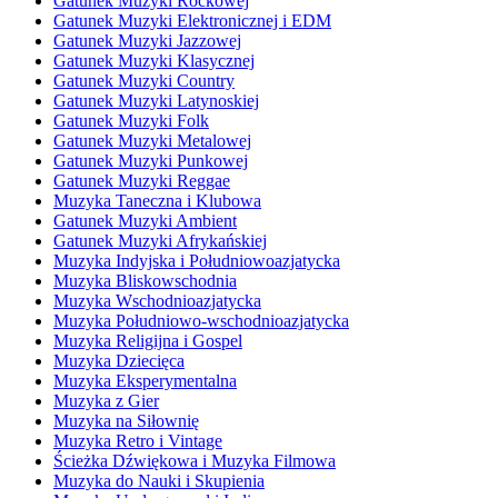
Gatunek Muzyki Rockowej
Gatunek Muzyki Elektronicznej i EDM
Gatunek Muzyki Jazzowej
Gatunek Muzyki Klasycznej
Gatunek Muzyki Country
Gatunek Muzyki Latynoskiej
Gatunek Muzyki Folk
Gatunek Muzyki Metalowej
Gatunek Muzyki Punkowej
Gatunek Muzyki Reggae
Muzyka Taneczna i Klubowa
Gatunek Muzyki Ambient
Gatunek Muzyki Afrykańskiej
Muzyka Indyjska i Południowoazjatycka
Muzyka Bliskowschodnia
Muzyka Wschodnioazjatycka
Muzyka Południowo-wschodnioazjatycka
Muzyka Religijna i Gospel
Muzyka Dziecięca
Muzyka Eksperymentalna
Muzyka z Gier
Muzyka na Siłownię
Muzyka Retro i Vintage
Ścieżka Dźwiękowa i Muzyka Filmowa
Muzyka do Nauki i Skupienia