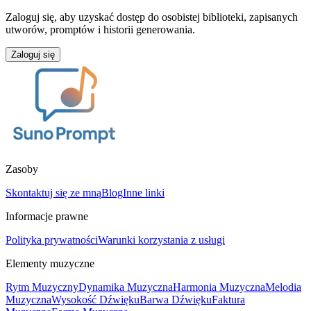
Zaloguj się, aby uzyskać dostęp do osobistej biblioteki, zapisanych
utworów, promptów i historii generowania.
Zaloguj się
Zasoby
Skontaktuj się ze mną
Blog
Inne linki
Informacje prawne
Polityka prywatności
Warunki korzystania z usługi
Elementy muzyczne
Rytm Muzyczny
Dynamika Muzyczna
Harmonia Muzyczna
Melodia
Muzyczna
Wysokość Dźwięku
Barwa Dźwięku
Faktura