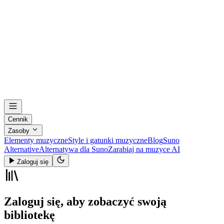
Cennik
Zasoby
Elementy muzyczne
Style i gatunki muzyczne
Blog
Suno
Alternative
Alternatywa dla Suno
Zarabiaj na muzyce AI
Zaloguj się
Zaloguj się, aby zobaczyć swoją
bibliotekę