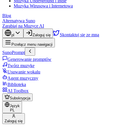
Muzyka Underground i Indie
Muzyka Wirusowa i Internetowa
Blog
Alternatywa Suno
Zarabiaj na Muzyce AI
Skontaktuj się ze mną
pl
Zaloguj się
Przełącz menu nawigacji
SunoPrompt
Generowanie promptów
Twórz muzykę
Usuwanie wokalu
Agent muzyczny
Biblioteka
AI Toolbox
Subskrypcja
Język
PL
Zaloguj się