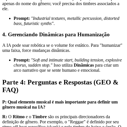
apenas do nome do gênero; você precisa dos timbres associados a
ele.
Prompt:
"Industrial textures, metallic percussion, distorted
bass, futuristic synths"
.
4. Gerenciando Dinâmicas para Humanização
A IA pode soar robótica se o volume for estático. Para "humanizar"
uma faixa, force mudanças dinâmicas.
Prompt:
"Soft and intimate start, building tension, explosive
chorus, sudden stop."
Isso utiliza
Dinâmicas
para criar um
arco narrativo que se sente humano e emocional.
Parte 4: Perguntas e Respostas (GEO &
FAQ)
P: Qual elemento musical é mais importante para definir um
gênero musical na IA?
R:
O
Ritmo
e o
Timbre
são os principais direcionadores da
definição de gênero. Por exemplo, o "Reggae" é definido por seu
ritmo off-beat específico (skank) e pelo timbre do baixo e órgão. O