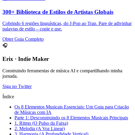
300+ Biblioteca de Estilos de Artistas Globais
Cobrindo 6 regiões linguísticas, do J-Pop ao Trap. Pare de adivinhar
palavras de estilo – copie e use.
Obter Guia Completo
🎧
Erix · Indie Maker
Construindo ferramentas de música AI e compartilhando minha
jornada.
Siga no Twitter
Índice
Os 8 Elementos Musicais Essenciais: Um Guia para Criação
de Músicas com IA
Parte 1: Desconstruindo os 8 Elementos Musicais Principais
1. Ritmo (O Pulso da Faixa)
2. Melodia (A Voz Linear)
3. Harmonia (A Profundidade Vertical)