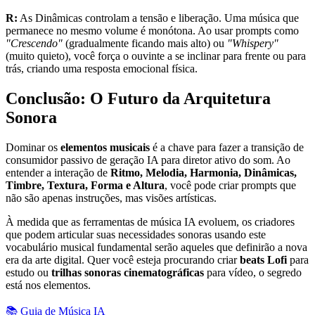
R:
As Dinâmicas controlam a tensão e liberação. Uma música que
permanece no mesmo volume é monótona. Ao usar prompts como
"Crescendo"
(gradualmente ficando mais alto) ou
"Whispery"
(muito quieto), você força o ouvinte a se inclinar para frente ou para
trás, criando uma resposta emocional física.
Conclusão: O Futuro da Arquitetura
Sonora
Dominar os
elementos musicais
é a chave para fazer a transição de
consumidor passivo de geração IA para diretor ativo do som. Ao
entender a interação de
Ritmo, Melodia, Harmonia, Dinâmicas,
Timbre, Textura, Forma e Altura
, você pode criar prompts que
não são apenas instruções, mas visões artísticas.
À medida que as ferramentas de música IA evoluem, os criadores
que podem articular suas necessidades sonoras usando este
vocabulário musical fundamental serão aqueles que definirão a nova
era da arte digital. Quer você esteja procurando criar
beats Lofi
para
estudo ou
trilhas sonoras cinematográficas
para vídeo, o segredo
está nos elementos.
📚 Guia de Música IA