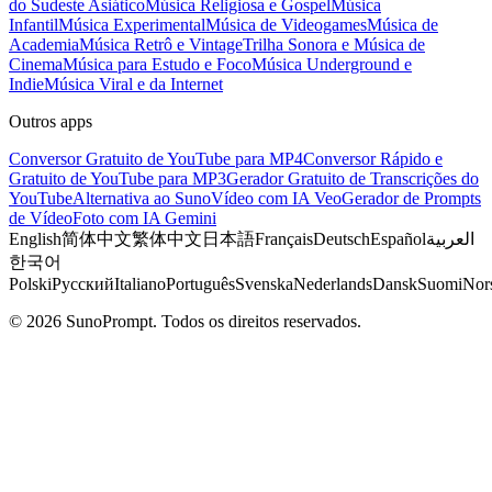
do Sudeste Asiático
Música Religiosa e Gospel
Música
Infantil
Música Experimental
Música de Videogames
Música de
Academia
Música Retrô e Vintage
Trilha Sonora e Música de
Cinema
Música para Estudo e Foco
Música Underground e
Indie
Música Viral e da Internet
Outros apps
Conversor Gratuito de YouTube para MP4
Conversor Rápido e
Gratuito de YouTube para MP3
Gerador Gratuito de Transcrições do
YouTube
Alternativa ao Suno
Vídeo com IA Veo
Gerador de Prompts
de Vídeo
Foto com IA Gemini
English
简体中文
繁体中文
日本語
Français
Deutsch
Español
العربية
한국어
Polski
Русский
Italiano
Português
Svenska
Nederlands
Dansk
Suomi
Nor
© 2026 SunoPrompt. Todos os direitos reservados.