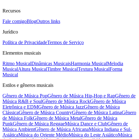
Recursos
Fale comigo
Blog
Outros links
Jurídico
Política de Privacidade
Termos de Serviço
Elementos musicais
Ritmo Musical
Dinâmicas Musicais
Harmonia Musical
Melodia
Musical
Altura Musical
Timbre Musical
Textura Musical
Forma
Musical
Estilos e gêneros musicais
Gênero de Música Pop
Gênero de Música Hip-Hop e Rap
Gênero de
Música R&B e Soul
Gênero de Música Rock
Gênero de Música
Eletrônica e EDM
Gênero de Música Jazz
Gênero de Música
Clássica
Gênero de Música Country
Gênero de Música Latina
Gênero
de Música Folk
Gênero de Música Metal
Gênero de Música
Punk
Gênero de Música Reggae
Música Dance e Club
Gênero de
Música Ambient
Gênero de Música Africana
Música Indiana e Sul-
Asiática
Música do Oriente Médio
Música do Leste Asiático
Música