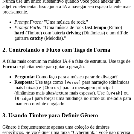
Nunca use um único substantivo quando você pode anexar um
adjetivo elementar. Isso ajuda a IA a navegar seu espaço latente mais
precisamente.
Prompt Fraco:
"Uma música de rock."
Prompt Forte:
"Uma música de rock
fast-tempo
(Ritmo)
hard
(Timbre) com bateria
driving
(Dinâmicas) e um riff de
guitarra
catchy
(Melodia)."
2. Controlando o Fluxo com Tags de Forma
A falha mais comum na música IA é a falta de estrutura. Use tags de
Forma
explicitamente para guiar a geração.
Pergunta:
Como faço para a música parar de divagar?
Resposta:
Use tags como
para narração (dinâmicas
[Verse]
mais baixas) e
para a mensagem principal
[Chorus]
(dinâmicas mais altas/textura mais espessa). Use
ou
[Break]
para forçar uma mudança no ritmo ou melodia para
[Bridge]
manter o ouvinte engajado.
3. Usando Timbre para Definir Gênero
Gênero é frequentemente apenas uma coleção de timbres
específicos. Se você quer uma faixa "Cyberpunk," você não precisa