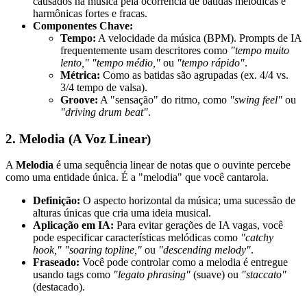
causados na música pela ocorrência de batidas melódicas e
harmônicas fortes e fracas.
Componentes Chave:
Tempo:
A velocidade da música (BPM). Prompts de IA
frequentemente usam descritores como
"tempo muito
lento," "tempo médio,"
ou
"tempo rápido"
.
Métrica:
Como as batidas são agrupadas (ex. 4/4 vs.
3/4 tempo de valsa).
Groove:
A "sensação" do ritmo, como
"swing feel"
ou
"driving drum beat"
.
2. Melodia (A Voz Linear)
A
Melodia
é uma sequência linear de notas que o ouvinte percebe
como uma entidade única. É a "melodia" que você cantarola.
Definição:
O aspecto horizontal da música; uma sucessão de
alturas únicas que cria uma ideia musical.
Aplicação em IA:
Para evitar gerações de IA vagas, você
pode especificar características melódicas como
"catchy
hook," "soaring topline,"
ou
"descending melody"
.
Fraseado:
Você pode controlar como a melodia é entregue
usando tags como
"legato phrasing"
(suave) ou
"staccato"
(destacado).