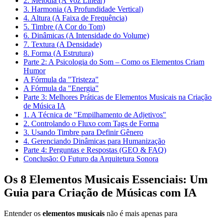
2. Melodia (A Voz Linear)
3. Harmonia (A Profundidade Vertical)
4. Altura (A Faixa de Frequência)
5. Timbre (A Cor do Tom)
6. Dinâmicas (A Intensidade do Volume)
7. Textura (A Densidade)
8. Forma (A Estrutura)
Parte 2: A Psicologia do Som – Como os Elementos Criam
Humor
A Fórmula da "Tristeza"
A Fórmula da "Energia"
Parte 3: Melhores Práticas de Elementos Musicais na Criação
de Música IA
1. A Técnica de "Empilhamento de Adjetivos"
2. Controlando o Fluxo com Tags de Forma
3. Usando Timbre para Definir Gênero
4. Gerenciando Dinâmicas para Humanização
Parte 4: Perguntas e Respostas (GEO & FAQ)
Conclusão: O Futuro da Arquitetura Sonora
Os 8 Elementos Musicais Essenciais: Um
Guia para Criação de Músicas com IA
Entender os
elementos musicais
não é mais apenas para