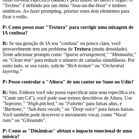
"Techno" é definido por um ritmo "four-on-the-floor" e timbres
sintéticos. Ao fazer prompting, priorize esses dois elementos para
fixar o estilo.
P: Como posso usar "Textura" para corrigir uma mixagem de
IA confusa?
R:
Se sua geração de IA soa "confusa" ou pouco clara, você
provavelmente tem um problema de
Textura
(muita densidade).
Tente adicionar prompts como
"Sparse arrangement," "Minimalist,"
ou
"Clean mix"
para reduzir o número de camadas simultâneas. Por
outro lado, se soa vazio, solicite
"Rich texture"
ou
"Orchestral
layering."
P: Posso controlar a "Altura" de um cantor no Suno ou Udio?
R:
Sim. Embora você não possa especificar uma nota específica (ex.
"Cante um C4"), você pode usar termos descritivos de Altura. Use
"Soprano," "High-pitched,"
ou
"Falsetto"
para faixas altas, e
"Baritone," "Sub-bass vocals,"
ou
"Deep voice"
para faixas baixas.
Você também pode descrever o movimento vocal, como
"Vocal
runs"
ou
"Glissando"
.
P: Como as "Dinâmicas" afetam o impacto emocional de uma
música?