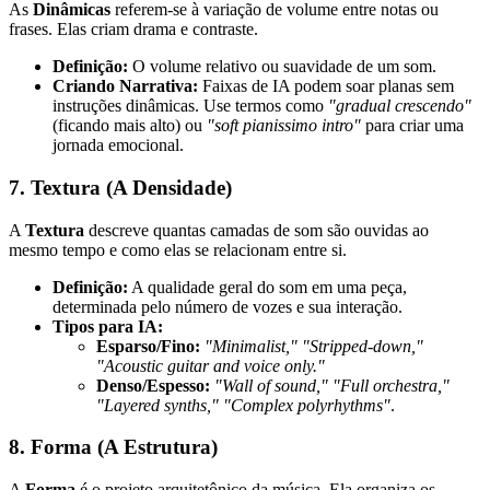
As
Dinâmicas
referem-se à variação de volume entre notas ou
frases. Elas criam drama e contraste.
Definição:
O volume relativo ou suavidade de um som.
Criando Narrativa:
Faixas de IA podem soar planas sem
instruções dinâmicas. Use termos como
"gradual crescendo"
(ficando mais alto) ou
"soft pianissimo intro"
para criar uma
jornada emocional.
7. Textura (A Densidade)
A
Textura
descreve quantas camadas de som são ouvidas ao
mesmo tempo e como elas se relacionam entre si.
Definição:
A qualidade geral do som em uma peça,
determinada pelo número de vozes e sua interação.
Tipos para IA:
Esparso/Fino:
"Minimalist," "Stripped-down,"
"Acoustic guitar and voice only."
Denso/Espesso:
"Wall of sound," "Full orchestra,"
"Layered synths," "Complex polyrhythms"
.
8. Forma (A Estrutura)
A
Forma
é o projeto arquitetônico da música. Ela organiza os