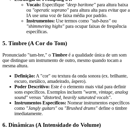
Vocais:
Especifique
"deep baritone"
para altura baixa
ou
"operatic soprano"
para altura alta para evitar que a
IA use uma voz de faixa média por padrão.
Instrumentos:
Use termos como
"sub-bass"
ou
"shimmering highs"
para ocupar faixas de frequência
específicas.
5. Timbre (A Cor do Tom)
Pronunciado "tam-bre," o
Timbre
é a qualidade única de um som
que distingue um instrumento de outro, mesmo quando tocam a
mesma altura.
Definição:
A "cor" ou textura da onda sonora (ex. brilhante,
escuro, metálico, amadeirado, áspero).
Poder Descritivo:
Este é o elemento mais vital para definir
sons específicos. Exemplos incluem
"warm, vintage, analog
sound"
versus
"distorted, heavily saturated vocals"
.
Instrumentos Específicos:
Nomear instrumentos específicos
como
"Jangly guitars"
ou
"Brushed drums"
define o timbre
imediatamente.
6. Dinâmicas (A Intensidade do Volume)