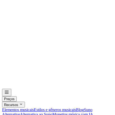
Preços
Recursos
Elementos musicais
Estilos e gêneros musicais
Blog
Suno
Alternative
Alternativa ao Suno
Monetize música com IA