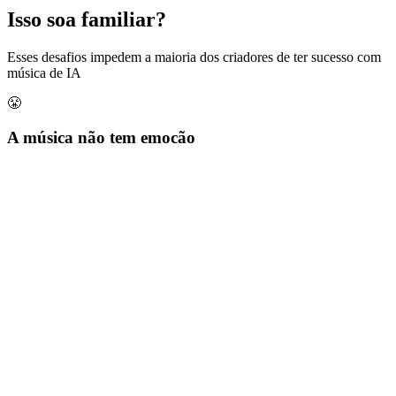
Isso soa familiar?
Esses desafios impedem a maioria dos criadores de ter sucesso com
música de IA
😤
A música não tem emoção
Suas faixas de IA soam genéricas e sem vida, sem conexão com os
ouvintes
🤷
Sem ideia de como monetizar
Você cria música, mas não sabe como transformar isso em renda real
😵
Confusão com prompts
Você perde horas testando prompts aleatórios com resultados