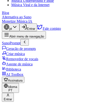
Música Underground e Indie
Música Viral e da Internet
Blog
Alternativa ao Suno
Monetize Música IA
Fale comigo
pt
Entrar
Abrir menu de navegação
SunoPrompt
Geração de prompts
Criar música
Removedor de vocais
Agente de música
Biblioteca
AI Toolbox
Assinatura
Idioma
PT
Entrar