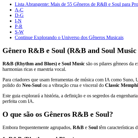
Lista Abrangente: Mais de 55 Gêneros de R&B e Soul para Pr
A-C
D-G
I-N
P-R
S-W
Continue Explorando o Universo dos Gêneros Musicais
Gênero R&B e Soul (R&B and Soul Music G
R&B (Rhythm and Blues) e Soul Music
são os pilares gêmeos da e
harmonias ricas e maestria vocal.
Para criadores que usam ferramentas de música com IA como Suno, 
polido do
Neo-Soul
ou a vibração crua e visceral do
Classic Memphi
Este guia explorará a história, a definição e os segredos da engenha
perfeita com IA.
O que são os Gêneros R&B e Soul?
Embora frequentemente agrupados,
R&B
e
Soul
têm características 