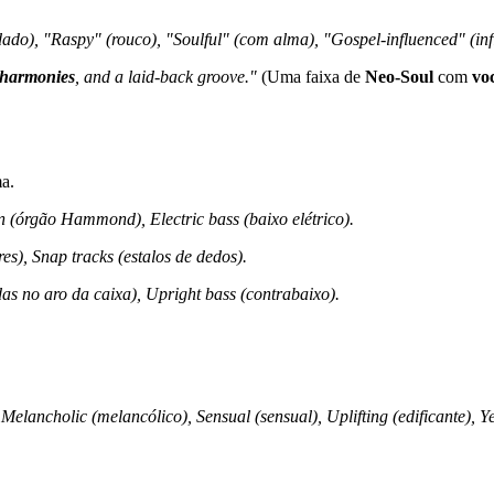
dado), "Raspy" (rouco), "Soulful" (com alma), "Gospel-influenced" (inf
 harmonies
, and a laid-back groove."
(Uma faixa de
Neo-Soul
com
vo
a.
 (órgão Hammond), Electric bass (baixo elétrico).
res), Snap tracks (estalos de dedos).
as no aro da caixa), Upright bass (contrabaixo).
Melancholic (melancólico), Sensual (sensual), Uplifting (edificante), Ye