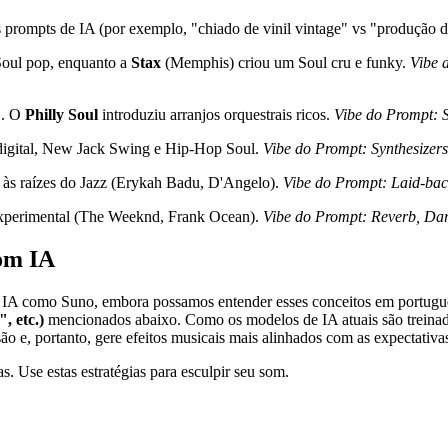
 prompts de IA (por exemplo, "chiado de vinil vintage" vs "produção di
Soul pop, enquanto a
Stax
(Memphis) criou um Soul cru e funky.
Vibe 
". O
Philly Soul
introduziu arranjos orquestrais ricos.
Vibe do Prompt: S
igital, New Jack Swing e Hip-Hop Soul.
Vibe do Prompt: Synthesizer
 às raízes do Jazz (Erykah Badu, D'Angelo).
Vibe do Prompt: Laid-back
experimental (The Weeknd, Frank Ocean).
Vibe do Prompt: Reverb, Dar
om IA
IA como Suno, embora possamos entender esses conceitos em português,
, etc.)
mencionados abaixo. Como os modelos de IA atuais são treinad
o e, portanto, gere efeitos musicais mais alinhados com as expectativa
as. Use estas estratégias para esculpir seu som.