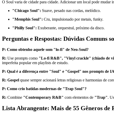
O Soul varia de cidade para cidade. Adicionar um local pode mudar in
"Chicago Soul":
Suave, pesado nas cordas, melódico.
"Memphis Soul":
Cru, impulsionado por metais, funky.
"Philly Soul":
Exuberante, orquestral, próximo da disco.
Perguntas e Respostas: Dúvidas Comuns s
P: Como obtenho aquele som "lo-fi" de Neo-Soul?
R:
Use prompts como
"Lo-fi R&B", "Vinyl crackle" (chiado de v
imperfeita popular em playlists de estudo.
P: Qual é a diferença entre "Soul" e "Gospel" nos prompts de I
R:
Gospel
quase sempre acionará letras religiosas e harmonias de cor
P: Como crio batidas modernas de "Trap Soul"?
R:
Combine
"Contemporary R&B"
com elementos de
"Trap"
. U
Lista Abrangente: Mais de 55 Gêneros de