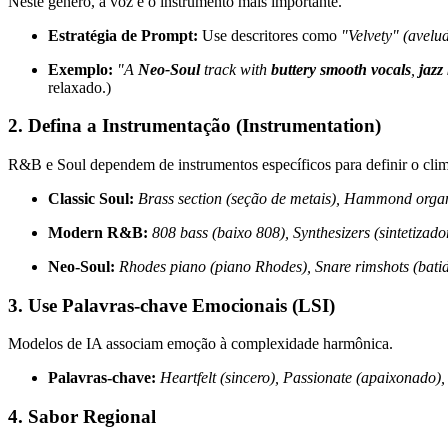
Neste gênero, a voz é o instrumento mais importante.
Estratégia de Prompt:
Use descritores como
"Velvety" (avelu
Exemplo:
"A
Neo-Soul
track with
buttery smooth vocals
,
jazz
relaxado.)
2. Defina a Instrumentação (Instrumentation)
R&B e Soul dependem de instrumentos específicos para definir o clim
Classic Soul:
Brass section (seção de metais), Hammond organ
Modern R&B:
808 bass (baixo 808), Synthesizers (sintetizado
Neo-Soul:
Rhodes piano (piano Rhodes), Snare rimshots (batid
3. Use Palavras-chave Emocionais (LSI)
Modelos de IA associam emoção à complexidade harmônica.
Palavras-chave:
Heartfelt (sincero), Passionate (apaixonado), 
4. Sabor Regional