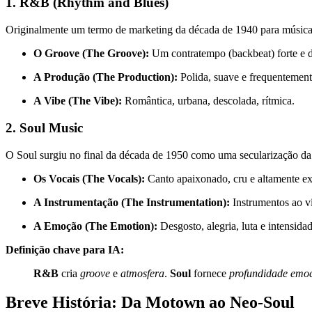
1. R&B (Rhythm and Blues)
Originalmente um termo de marketing da década de 1940 para músic
O Groove (The Groove):
Um contratempo (backbeat) forte e d
A Produção (The Production):
Polida, suave e frequentemen
A Vibe (The Vibe):
Romântica, urbana, descolada, rítmica.
2. Soul Music
O Soul surgiu no final da década de 1950 como uma secularização da
Os Vocais (The Vocals):
Canto apaixonado, cru e altamente ex
A Instrumentação (The Instrumentation):
Instrumentos ao vi
A Emoção (The Emotion):
Desgosto, alegria, luta e intensidad
Definição chave para IA:
R&B
cria
groove
e
atmosfera
.
Soul
fornece
profundidade emoc
Breve História: Da Motown ao Neo-Soul