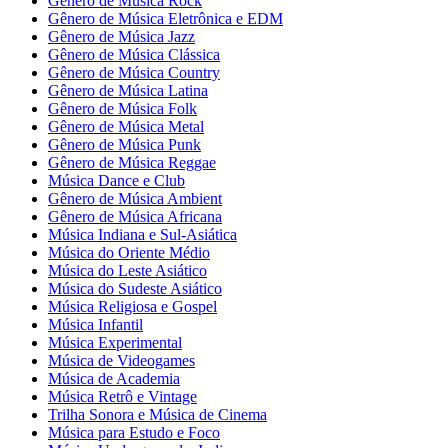
Gênero de Música Rock
Gênero de Música Eletrônica e EDM
Gênero de Música Jazz
Gênero de Música Clássica
Gênero de Música Country
Gênero de Música Latina
Gênero de Música Folk
Gênero de Música Metal
Gênero de Música Punk
Gênero de Música Reggae
Música Dance e Club
Gênero de Música Ambient
Gênero de Música Africana
Música Indiana e Sul-Asiática
Música do Oriente Médio
Música do Leste Asiático
Música do Sudeste Asiático
Música Religiosa e Gospel
Música Infantil
Música Experimental
Música de Videogames
Música de Academia
Música Retrô e Vintage
Trilha Sonora e Música de Cinema
Música para Estudo e Foco