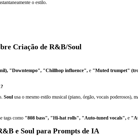
stantaneamente o estilo.
obre Criação de R&B/Soul
inil), "Downtempo", "Chillhop influence",
e
"Muted trumpet" (tr
A?
o.
Soul
usa o mesmo estilo musical (piano, órgão, vocais poderosos), mas
se tags como
"808 bass", "Hi-hat rolls", "Auto-tuned vocals",
e
"At
 R&B e Soul para Prompts de IA