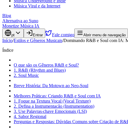
Música Underground e Indie
Música Viral e da Internet
Blog
Alternativa ao Suno
Monetize Música IA
Fale comigo
pt
Entrar
Abrir menu de navegação
Início
/
Estilos e Gêneros Musicais
/
Dominando R&B e Soul com IA: Mai
Índice
O que são os Gêneros R&B e Soul?
1. R&B (Rhythm and Blues)
2. Soul Music
Breve História: Da Motown ao Neo-Soul
Melhores Práticas: Criando R&B e Soul com IA
1. Foque na Textura Vocal (Vocal Texture)
2. Defina a Instrumentação (Instrumentation)
3. Use Palavras-chave Emocionais (LSI)
4. Sabor Regional
Perguntas e Respostas: Dúvidas Comuns sobre Criação de R&