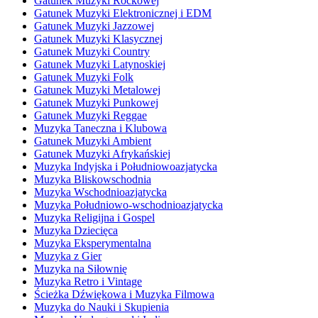
Gatunek Muzyki Rockowej
Gatunek Muzyki Elektronicznej i EDM
Gatunek Muzyki Jazzowej
Gatunek Muzyki Klasycznej
Gatunek Muzyki Country
Gatunek Muzyki Latynoskiej
Gatunek Muzyki Folk
Gatunek Muzyki Metalowej
Gatunek Muzyki Punkowej
Gatunek Muzyki Reggae
Muzyka Taneczna i Klubowa
Gatunek Muzyki Ambient
Gatunek Muzyki Afrykańskiej
Muzyka Indyjska i Południowoazjatycka
Muzyka Bliskowschodnia
Muzyka Wschodnioazjatycka
Muzyka Południowo-wschodnioazjatycka
Muzyka Religijna i Gospel
Muzyka Dziecięca
Muzyka Eksperymentalna
Muzyka z Gier
Muzyka na Siłownię
Muzyka Retro i Vintage
Ścieżka Dźwiękowa i Muzyka Filmowa
Muzyka do Nauki i Skupienia