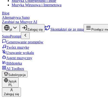
Muzyka Underground i Indie
Muzyka Wirusowa i Internetowa
Blog
Alternatywa Suno
Zarabiaj na Muzyce AI
Skontaktuj się ze mną
pl
Zaloguj się
Przełącz me
SunoPrompt
Generowanie promptów
Twórz muzykę
Usuwanie wokalu
Agent muzyczny
Biblioteka
AI Toolbox
Subskrypcja
Język
PL
Zaloguj się