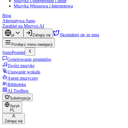
Muzyka Underground i Indie
Muzyka Wirusowa i Internetowa
Blog
Alternatywa Suno
Zarabiaj na Muzyce AI
Skontaktuj się ze mną
pl
Zaloguj się
Przełącz menu nawigacji
SunoPrompt
Generowanie promptów
Twórz muzykę
Usuwanie wokalu
Agent muzyczny
Biblioteka
AI Toolbox
Subskrypcja
Język
PL
Zaloguj się