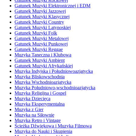
Gatunek Muzyki Rockowej
Gatunek Muzyki Elektronicznej i EDM
Gatunek Muzyki Jazzowej
Gatunek Muzyki Klasycznej
Gatunek Muzyki Country
Gatunek Muzyki Latynoskiej
Gatunek Muzyki Folk
Gatunek Muzyki Metalowej
Gatunek Muzyki Punkowej
Gatunek Muzyki Reggae
Muzyka Taneczna i Klubowa
Gatunek Muzyki Ambient
Gatunek Muzyki Afrykańskiej
Muzyka Indyjska i Południowoazjatycka
Muzyka Bliskowschodnia
Muzyka Wschodnioazjatycka
Muzyka Południowo-wschodnioazjatycka
Muzyka Religijna i Gospel
Muzyka Dziecięca
Muzyka Eksperymentalna
Muzyka z Gier
Muzyka na Siłownię
Muzyka Retro i Vintage
Ścieżka Dźwiękowa i Muzyka Filmowa
Muzyka do Nauki i Skupienia