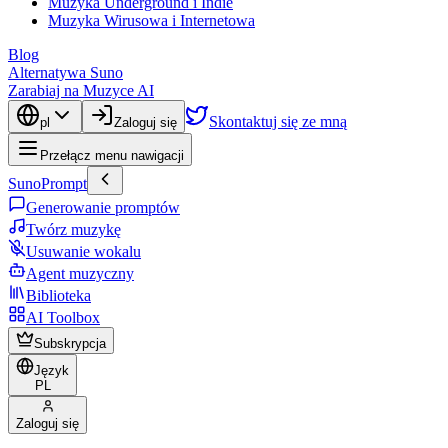
Muzyka Underground i Indie
Muzyka Wirusowa i Internetowa
Blog
Alternatywa Suno
Zarabiaj na Muzyce AI
Skontaktuj się ze mną
pl
Zaloguj się
Przełącz menu nawigacji
SunoPrompt
Generowanie promptów
Twórz muzykę
Usuwanie wokalu
Agent muzyczny
Biblioteka
AI Toolbox
Subskrypcja
Język
PL
Zaloguj się