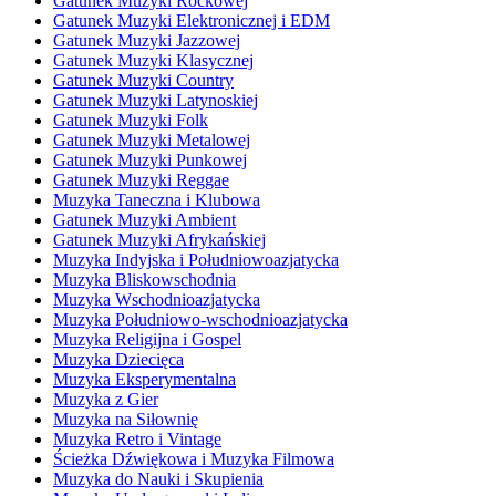
Gatunek Muzyki Rockowej
Gatunek Muzyki Elektronicznej i EDM
Gatunek Muzyki Jazzowej
Gatunek Muzyki Klasycznej
Gatunek Muzyki Country
Gatunek Muzyki Latynoskiej
Gatunek Muzyki Folk
Gatunek Muzyki Metalowej
Gatunek Muzyki Punkowej
Gatunek Muzyki Reggae
Muzyka Taneczna i Klubowa
Gatunek Muzyki Ambient
Gatunek Muzyki Afrykańskiej
Muzyka Indyjska i Południowoazjatycka
Muzyka Bliskowschodnia
Muzyka Wschodnioazjatycka
Muzyka Południowo-wschodnioazjatycka
Muzyka Religijna i Gospel
Muzyka Dziecięca
Muzyka Eksperymentalna
Muzyka z Gier
Muzyka na Siłownię
Muzyka Retro i Vintage
Ścieżka Dźwiękowa i Muzyka Filmowa
Muzyka do Nauki i Skupienia